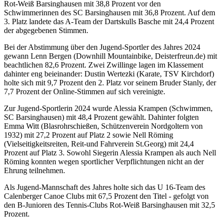
Rot-Weiß Barsinghausen mit 38,8 Prozent vor den
Schwimmerinnen des SC Barsinghausen mit 36,8 Prozent. Auf dem
3. Platz landete das A-Team der Dartskulls Basche mit 24,4 Prozent
der abgegebenen Stimmen.
Bei der Abstimmung über den Jugend-Sportler des Jahres 2024
gewann Lenn Bergen (Downhill Mountainbike, Deisterfreun.de) mit
beachtlichen 82,6 Prozent. Zwei Zwillinge lagen im Klassement
dahinter eng beieinander: Dustin Wertezki (Karate, TSV Kirchdorf)
holte sich mit 9,7 Prozent den 2. Platz vor seinem Bruder Stanly, der
7,7 Prozent der Online-Stimmen auf sich vereinigte.
Zur Jugend-Sportlerin 2024 wurde Alessia Krampen (Schwimmen,
SC Barsinghausen) mit 48,4 Prozent gewählt. Dahinter folgten
Emma Witt (Blasrohrschießen, Schützenverein Nordgoltern von
1932) mit 27,2 Prozent auf Platz 2 sowie Nell Röming
(Vielseitigkeitsreiten, Reit-und Fahrverein St.Georg) mit 24,4
Prozent auf Platz 3. Sowohl Siegerin Alessia Krampen als auch Nell
Röming konnten wegen sportlicher Verpflichtungen nicht an der
Ehrung teilnehmen.
Als Jugend-Mannschaft des Jahres holte sich das U 16-Team des
Calenberger Canoe Clubs mit 67,5 Prozent den Titel - gefolgt von
den B-Junioren des Tennis-Clubs Rot-Weiß Barsinghausen mit 32,5
Prozent.