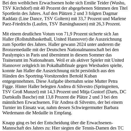
Bei den weiblichen Erwachsenen holte sich Emilie Teider (Wushu,
TSV Kirchdorf) mit 40 Prozent der abgegebenen Stimmen den Titel
Sportlerin des Jahres. Auf den Plätzen 2 und 3 folgten Dagmar
Raddatz (Line Dance, TSV Goltern) mit 33,7 Prozent und Marlene
Paez-Friedrichs (Laufen, TSV Barsinghausen) mit 26,3 Prozent.
Mit einem deutlichen Votum von 71,9 Prozent sicherte sich Jan
Haller (Rollstuhlbasketball, United Hannover) die Auszeichnung
zum Sportler des Jahres. Haller gewann 2024 unter anderem die
Bronzemedaille mit der Deutschen Nationalmannschaft bei den
Paralympics in Paris und übernimmt in diesem Sommer das
Traineramt im Nationalteam. Weil er als aktiver Spieler mit United
Hannover zeitgleich im Pokalhalbfinale gegen Wiesbaden spielte,
konnte Jan Haller die Auszeichnung nicht persönlich aus den
Händen des Sportring-Vorsitzenden Bertold Kuban
entgegennehmen. Diese Aufgabe übernahm seine Mutter Petra
Figge. Hinter Haller belegten Andrea di Silvestro (Springreiten,
TSV Groß Munzel) mit 14,3 Prozent und Mitja Gustorf (Darts, DC
Dartskulls Basche) mit 13,8 Prozent die Plätze 2 und 3 bei den
männlichen Erwachsenen. Für Andrea di Silvestro, der bei einem
Turnier im Einsatz war, nahm dessen Schwiegermutter Barbara
Wiedemann die Medaille in Empfang.
Knapp ging es bei der Entscheidung über die Erwachsenen-
Mannschaft des Jahres zu: Hier siegten die Tennis-Damen des TC