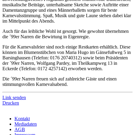
musikalische Beiträge, unterhaltsame Sketche sowie Auftritte einer
Damentanzgruppe und eines Männerballetts sorgen für beste
Karnevalsstimmung. Spaß, Musik und gute Laune stehen dabei klar
im Mittelpunkt des Abends.
Auch für das leibliche Wohl ist gesorgt. Wie gewohnt übernehmen
die ´99er Narren die Bewirtung in Eigenregie.
Für die Karnevalsfeier sind noch einige Restkarten erhältlich. Diese
können im Blumenstübchen von Maria Hugo im Gänsefußweg 5 in
Barsinghausen (Telefon: 0176 20740312) sowie beim Präsidenten
der ´99er Narren, Wolfgang Pardey, im Theilkampweg 13 in
Eckerde (Telefon: 0172 4257142) erworben werden.
Die ´99er Narren freuen sich auf zahlreiche Gäste und einen
stimmungsvollen Karnevalsabend.
Link senden
Drucken
Kontakt
Mediadaten
AGB
Impressum