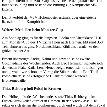
Kampfrichterin beim Kids Cup absolvierte sie den praktischen Teil
ihrer Ausbildung und bestand die Prüfung zur Kampfrichter-E-
Lizenz.
Damit verfügt der VSV Hohenbostel erstmals über eine eigene
lizenzierte Judo-Kampfrichterin.
Weitere Medaillen beim Monster-Cup
Am Sonntag ging es für die jüngsten Judoka der Altersklasse U10
zum Monster-Cup des TV Eiche Horn nach Bremen. Mit rund 350
Teilnehmern aus ganz Norddeutschland zählt das Turnier zu den
größten seiner Art.
Erneut überzeugte Andrej Kähm und gewann seine zweite
Goldmedaille des Wochenendes. Auch Leo Hermasch sicherte sich
den ersten Platz. Katja-Lena Henco zeigte erneut starke Leistungen
und gewann wie schon am Vortag die Silbermedaille. Ben Theil
komplettierte seine erfolgreiche Bilanz mit einer weiteren
Bronzemedaille.
Thies Rehberg holt Pokal in Bremen
Den Höhepunkt des Wochenendes setzte Thies Rehberg beim
Dieter-Kreft-Gedenkturnier in Bremen. In der Altersklasse U18
setzte er sich gegen die Konkurrenz durch und wurde mit dem Pokal