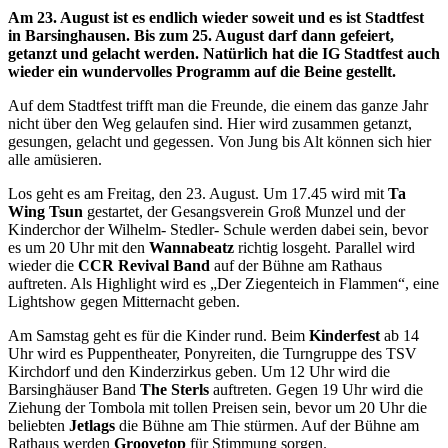
Am 23. August ist es endlich wieder soweit und es ist Stadtfest
in Barsinghausen. Bis zum 25. August darf dann gefeiert,
getanzt und gelacht werden. Natürlich hat die IG Stadtfest auch
wieder ein wundervolles Programm auf die Beine gestellt.
Auf dem Stadtfest trifft man die Freunde, die einem das ganze Jahr
nicht über den Weg gelaufen sind. Hier wird zusammen getanzt,
gesungen, gelacht und gegessen. Von Jung bis Alt können sich hier
alle amüsieren.
Los geht es am Freitag, den 23. August. Um 17.45 wird mit
Ta
Wing Tsun
gestartet, der Gesangsverein Groß Munzel und der
Kinderchor der Wilhelm- Stedler- Schule werden dabei sein, bevor
es um 20 Uhr mit den
Wannabeatz
richtig losgeht. Parallel wird
wieder die
CCR Revival Band
auf der Bühne am Rathaus
auftreten. Als Highlight wird es „Der Ziegenteich in Flammen“, eine
Lightshow gegen Mitternacht geben.
Am Samstag geht es für die Kinder rund. Beim
Kinderfest
ab 14
Uhr wird es Puppentheater, Ponyreiten, die Turngruppe des TSV
Kirchdorf und den Kinderzirkus geben. Um 12 Uhr wird die
Barsinghäuser Band
The Sterls
auftreten. Gegen 19 Uhr wird die
Ziehung der Tombola mit tollen Preisen sein, bevor um 20 Uhr die
beliebten
Jetlags
die Bühne am Thie stürmen. Auf der Bühne am
Rathaus werden
Groovetop
für Stimmung sorgen.