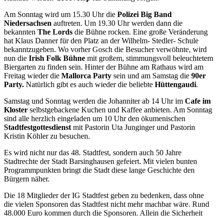
Am Sonntag wird um 15.30 Uhr die
Polizei Big Band
Niedersachsen
auftreten. Um 19.30 Uhr werden dann die
bekannten
The Lords
die Bühne rocken. Eine große Veränderung
hat Klaus Danner für den Platz an der Wilhelm- Stedler- Schule
bekanntzugeben. Wo vorher Gosch die Besucher verwöhnte, wird
nun die
Irish Folk Bühne
mit großem, stimmungsvoll beleuchtetem
Biergarten zu finden sein. Hinter der Bühne am Rathaus wird am
Freitag wieder die
Mallorca Party
sein und am Samstag die
90er
Party.
Natürlich gibt es auch wieder die beliebte
Hüttengaudi
.
Samstag und Sonntag werden die Johanniter ab 14 Uhr im
Cafe im
Kloster
selbstgebackene Kuchen und Kaffee anbieten. Am Sonntag
sind alle herzlich eingeladen um 10 Uhr den ökumenischen
Stadtfestgottesdienst
mit Pastorin Uta Junginger und Pastorin
Kristin Köhler zu besuchen.
Es wird nicht nur das 48. Stadtfest, sondern auch 50 Jahre
Stadtrechte der Stadt Barsinghausen gefeiert. Mit vielen bunten
Programmpunkten bringt die Stadt diese lange Geschichte den
Bürgern näher.
Die 18 Mitglieder der IG Stadtfest geben zu bedenken, dass ohne
die vielen Sponsoren das Stadtfest nicht mehr machbar wäre. Rund
48.000 Euro kommen durch die Sponsoren. Allein die Sicherheit