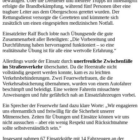
bewältigen. Über die Drehleiter und mehrere Trupps im Innenangriff
erfolgte die Brandbekämpfung, während fünf Personen über eine
tragbare Leiter aus dem Obergeschoss gerettet wurden. Der
Rettungsdienst versorgte die Geretteten und kümmerte sich
zusätzlich um einen eingespielten medizinischen Notfall.
Einsatzleiter Ralf Buch lobte nach Übungsende die gute
Zusammenarbeit aller Beteiligten: „Die Vorbereitung und
Durchführung haben hervorragend funktioniert – so eine
realitätsnahe Übung ist für alle eine wertvolle Erfahrung.“
Allerdings wurde der Einsatz durch
unerfreuliche Zwischenfälle
im Straßenverkehr
überschattet. Da die Heerstraße nicht
vollständig gesperrt werden konnte, kam es zu leichten
Verkehrsbehinderungen. Zwei Feuerwehrfrauen, die die
Verkehrsabsicherung übernahmen, wurden von einem Autofahrer
beschimpft und beleidigt. Eine weitere Fahrerin missachtete
Anweisungen und fuhr gefährlich nah an Einsatzfahrzeugen vorbei.
Ein Sprecher der Feuerwehr fand dazu klare Worte: „Wir engagieren
uns ehrenamtlich und freiwillig für die Sicherheit unserer
Mitmenschen. Zeiten für Übungen und Einsätze können wir uns
nicht aussuchen – aber ein wenig Respekt und Rücksichtnahme
sollte selbstverständlich sein.“
Insgesamt nahmen 67 Einsatzkräfte mit 14 Fahrzeugen an der