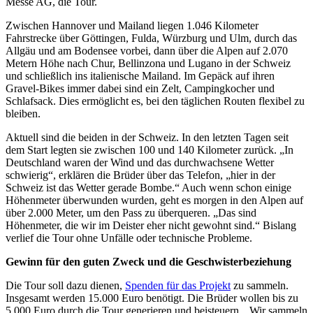
Messe AG, die Tour.
Zwischen Hannover und Mailand liegen 1.046 Kilometer
Fahrstrecke über Göttingen, Fulda, Würzburg und Ulm, durch das
Allgäu und am Bodensee vorbei, dann über die Alpen auf 2.070
Metern Höhe nach Chur, Bellinzona und Lugano in der Schweiz
und schließlich ins italienische Mailand. Im Gepäck auf ihren
Gravel-Bikes immer dabei sind ein Zelt, Campingkocher und
Schlafsack. Dies ermöglicht es, bei den täglichen Routen flexibel zu
bleiben.
Aktuell sind die beiden in der Schweiz. In den letzten Tagen seit
dem Start legten sie zwischen 100 und 140 Kilometer zurück. „In
Deutschland waren der Wind und das durchwachsene Wetter
schwierig“, erklären die Brüder über das Telefon, „hier in der
Schweiz ist das Wetter gerade Bombe.“ Auch wenn schon einige
Höhenmeter überwunden wurden, geht es morgen in den Alpen auf
über 2.000 Meter, um den Pass zu überqueren. „Das sind
Höhenmeter, die wir im Deister eher nicht gewohnt sind.“ Bislang
verlief die Tour ohne Unfälle oder technische Probleme.
Gewinn für den guten Zweck und die Geschwisterbeziehung
Die Tour soll dazu dienen,
Spenden für das Projekt
zu sammeln.
Insgesamt werden 15.000 Euro benötigt. Die Brüder wollen bis zu
5.000 Euro durch die Tour generieren und beisteuern. „Wir sammeln