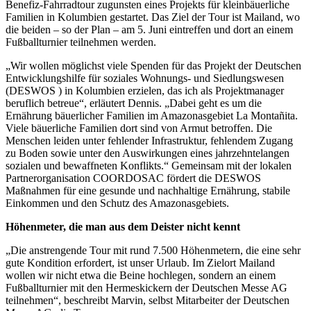
Benefiz-Fahrradtour zugunsten eines Projekts für kleinbäuerliche
Familien in Kolumbien gestartet. Das Ziel der Tour ist Mailand, wo
die beiden – so der Plan – am 5. Juni eintreffen und dort an einem
Fußballturnier teilnehmen werden.
„Wir wollen möglichst viele Spenden für das Projekt der Deutschen
Entwicklungshilfe für soziales Wohnungs- und Siedlungswesen
(DESWOS ) in Kolumbien erzielen, das ich als Projektmanager
beruflich betreue“, erläutert Dennis. „Dabei geht es um die
Ernährung bäuerlicher Familien im Amazonasgebiet La Montañita.
Viele bäuerliche Familien dort sind von Armut betroffen. Die
Menschen leiden unter fehlender Infrastruktur, fehlendem Zugang
zu Boden sowie unter den Auswirkungen eines jahrzehntelangen
sozialen und bewaffneten Konflikts.“ Gemeinsam mit der lokalen
Partnerorganisation COORDOSAC fördert die DESWOS
Maßnahmen für eine gesunde und nachhaltige Ernährung, stabile
Einkommen und den Schutz des Amazonasgebiets.
Höhenmeter, die man aus dem Deister nicht kennt
„Die anstrengende Tour mit rund 7.500 Höhenmetern, die eine sehr
gute Kondition erfordert, ist unser Urlaub. Im Zielort Mailand
wollen wir nicht etwa die Beine hochlegen, sondern an einem
Fußballturnier mit den Hermeskickern der Deutschen Messe AG
teilnehmen“, beschreibt Marvin, selbst Mitarbeiter der Deutschen