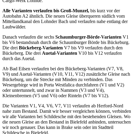
Cargo-Werk Lohnde.
Alle Varianten verlaufen bis Groß-Munzel,
bis kurz vor der
Autobahn A2 ähnlich. Die neuen Gleise überqueren südlich vom
Mittellandkanal den Lohnder Bach und verlaufen nahe entlang der
Laubwälder.
Danach verlaufen die sechs
Schaumburger-Börde-Varianten
V1
bis V6 bestandsnah durch die Schaumburger Börde bis Bückeburg.
Die drei
Bückeberg-Varianten
V7 bis V9 verlaufen durch den
Bückeberg. Die drei
Auetal-Varianten
V10 bis V12 verlaufen
durch das Auetal.
Ab Bad Eilsen verlaufen bei den Bückeberg-Varianten (V7, V8,
V9) und Auetal-Varianten (V10, V11, V12) zusätzliche Gleise nach
Bückeburg, um die Strecke mit Minden zu verbinden. Das
Wesergebirge wird in Porta Westfalica durchfahren (V1 und V2)
oder untertunnelt, und zwar in Nammen (V3 und V4),
Kleinenbremen (V5 und V6) oder Rinteln (V7 bis V12).
Die Varianten V1, V4, V6, V7, V11 verlaufen ab Herford-Nord
nahe zum Bestand. Damit wir besser vergleichen können, verbinden
wir alle Varianten bei Schildesche mit den bestehenden Gleisen. Wo
die neuen Gleise an den Bestand in Bielefeld anbinden, untersuchen
wir noch genauer. Das kann in Brake sein oder im Stadtteil
Schildesche in Bielefeld.