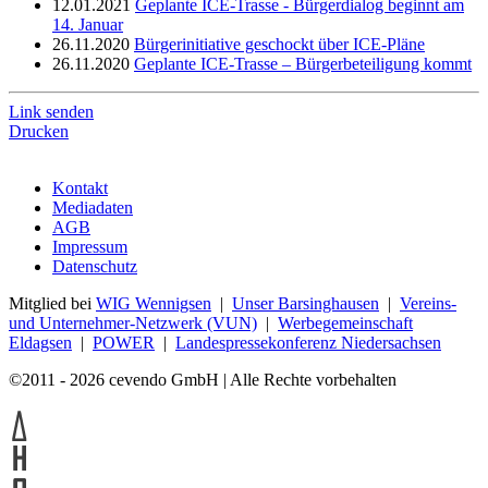
12.01.2021
Geplante ICE-Trasse - Bürgerdialog beginnt am
14. Januar
26.11.2020
Bürgerinitiative geschockt über ICE-Pläne
26.11.2020
Geplante ICE-Trasse – Bürgerbeteiligung kommt
Link senden
Drucken
Kontakt
Mediadaten
AGB
Impressum
Datenschutz
Mitglied bei
WIG Wennigsen
|
Unser Barsinghausen
|
Vereins-
und Unternehmer-Netzwerk (VUN)
|
Werbegemeinschaft
Eldagsen
|
POWER
|
Landespressekonferenz Niedersachsen
©2011 - 2026 cevendo GmbH | Alle Rechte vorbehalten