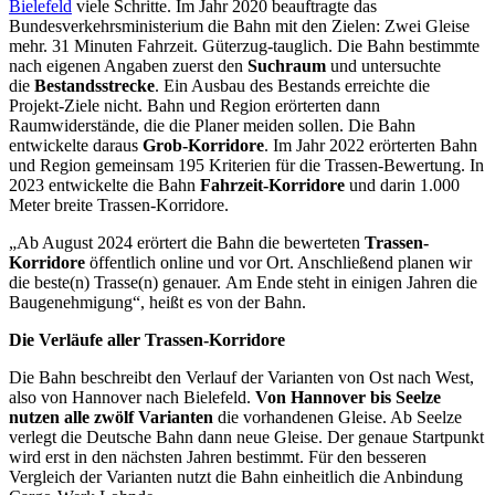
Bielefeld
viele Schritte. Im Jahr 2020 beauftragte das
Bundesverkehrsministerium die Bahn mit den Zielen: Zwei Gleise
mehr. 31 Minuten Fahrzeit. Güterzug-tauglich. Die Bahn bestimmte
nach eigenen Angaben zuerst den
Suchraum
und untersuchte
die
Bestandsstrecke
. Ein Ausbau des Bestands erreichte die
Projekt-Ziele nicht. Bahn und Region erörterten dann
Raumwiderstände, die die Planer meiden sollen. Die Bahn
entwickelte daraus
Grob-Korridore
. Im Jahr 2022 erörterten Bahn
und Region gemeinsam 195 Kriterien für die Trassen-Bewertung. In
2023 entwickelte die Bahn
Fahrzeit-Korridore
und darin 1.000
Meter breite Trassen-Korridore.
„Ab August 2024 erörtert die Bahn die bewerteten
Trassen-
Korridore
öffentlich online und vor Ort. Anschließend planen wir
die
beste(n) Trasse(n) genauer. Am Ende steht in einigen Jahren die
Baugenehmigung“, heißt es von der Bahn.
Die Verläufe aller Trassen-Korridore
Die Bahn beschreibt den Verlauf der Varianten von Ost nach West,
also von Hannover nach Bielefeld.
Von Hannover bis Seelze
nutzen alle zwölf Varianten
die vorhandenen Gleise. Ab Seelze
verlegt die Deutsche Bahn dann neue Gleise. Der genaue Startpunkt
wird erst in den nächsten Jahren bestimmt. Für den besseren
Vergleich der Varianten nutzt die Bahn einheitlich die Anbindung