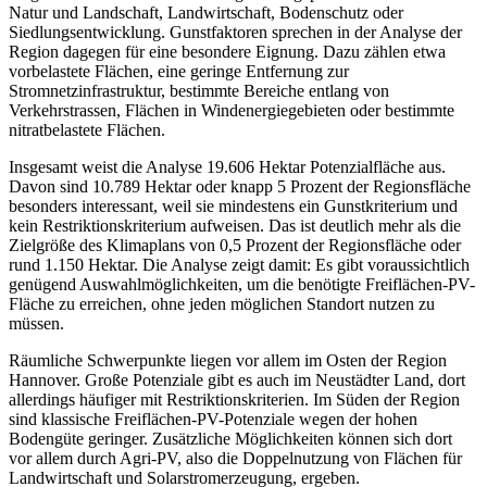
Natur und Landschaft, Landwirtschaft, Bodenschutz oder
Siedlungsentwicklung. Gunstfaktoren sprechen in der Analyse der
Region dagegen für eine besondere Eignung. Dazu zählen etwa
vorbelastete Flächen, eine geringe Entfernung zur
Stromnetzinfrastruktur, bestimmte Bereiche entlang von
Verkehrstrassen, Flächen in Windenergiegebieten oder bestimmte
nitratbelastete Flächen.
Insgesamt weist die Analyse 19.606 Hektar Potenzialfläche aus.
Davon sind 10.789 Hektar oder knapp 5 Prozent der Regionsfläche
besonders interessant, weil sie mindestens ein Gunstkriterium und
kein Restriktionskriterium aufweisen. Das ist deutlich mehr als die
Zielgröße des Klimaplans von 0,5 Prozent der Regionsfläche oder
rund 1.150 Hektar. Die Analyse zeigt damit: Es gibt voraussichtlich
genügend Auswahlmöglichkeiten, um die benötigte Freiflächen-PV-
Fläche zu erreichen, ohne jeden möglichen Standort nutzen zu
müssen.
Räumliche Schwerpunkte liegen vor allem im Osten der Region
Hannover. Große Potenziale gibt es auch im Neustädter Land, dort
allerdings häufiger mit Restriktionskriterien. Im Süden der Region
sind klassische Freiflächen-PV-Potenziale wegen der hohen
Bodengüte geringer. Zusätzliche Möglichkeiten können sich dort
vor allem durch Agri-PV, also die Doppelnutzung von Flächen für
Landwirtschaft und Solarstromerzeugung, ergeben.