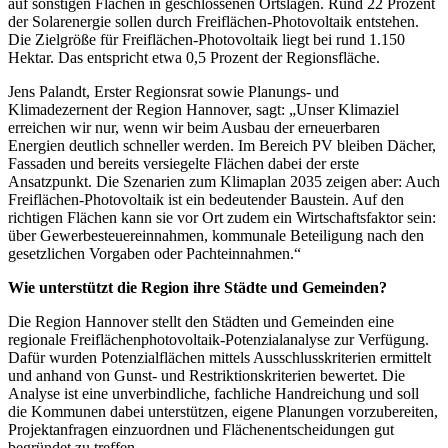
auf sonstigen Flächen in geschlossenen Ortslagen. Rund 22 Prozent
der Solarenergie sollen durch Freiflächen-Photovoltaik entstehen.
Die Zielgröße für Freiflächen-Photovoltaik liegt bei rund 1.150
Hektar. Das entspricht etwa 0,5 Prozent der Regionsfläche.
Jens Palandt, Erster Regionsrat sowie Planungs- und
Klimadezernent der Region Hannover, sagt: „Unser Klimaziel
erreichen wir nur, wenn wir beim Ausbau der erneuerbaren
Energien deutlich schneller werden. Im Bereich PV bleiben Dächer,
Fassaden und bereits versiegelte Flächen dabei der erste
Ansatzpunkt. Die Szenarien zum Klimaplan 2035 zeigen aber: Auch
Freiflächen-Photovoltaik ist ein bedeutender Baustein. Auf den
richtigen Flächen kann sie vor Ort zudem ein Wirtschaftsfaktor sein:
über Gewerbesteuereinnahmen, kommunale Beteiligung nach den
gesetzlichen Vorgaben oder Pachteinnahmen.“
Wie unterstützt die Region ihre Städte und Gemeinden?
Die Region Hannover stellt den Städten und Gemeinden eine
regionale Freiflächenphotovoltaik-Potenzialanalyse zur Verfügung.
Dafür wurden Potenzialflächen mittels Ausschlusskriterien ermittelt
und anhand von Gunst- und Restriktionskriterien bewertet. Die
Analyse ist eine unverbindliche, fachliche Handreichung und soll
die Kommunen dabei unterstützen, eigene Planungen vorzubereiten,
Projektanfragen einzuordnen und Flächenentscheidungen gut
begründet zu treffen.