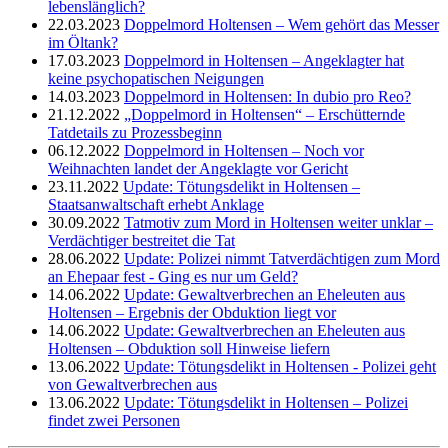
lebenslänglich?
22.03.2023
Doppelmord Holtensen – Wem gehört das Messer
im Öltank?
17.03.2023
Doppelmord in Holtensen – Angeklagter hat
keine psychopatischen Neigungen
14.03.2023
Doppelmord in Holtensen: In dubio pro Reo?
21.12.2022
„Doppelmord in Holtensen“ – Erschütternde
Tatdetails zu Prozessbeginn
06.12.2022
Doppelmord in Holtensen – Noch vor
Weihnachten landet der Angeklagte vor Gericht
23.11.2022
Update: Tötungsdelikt in Holtensen –
Staatsanwaltschaft erhebt Anklage
30.09.2022
Tatmotiv zum Mord in Holtensen weiter unklar –
Verdächtiger bestreitet die Tat
28.06.2022
Update: Polizei nimmt Tatverdächtigen zum Mord
an Ehepaar fest - Ging es nur um Geld?
14.06.2022
Update: Gewaltverbrechen an Eheleuten aus
Holtensen – Ergebnis der Obduktion liegt vor
14.06.2022
Update: Gewaltverbrechen an Eheleuten aus
Holtensen – Obduktion soll Hinweise liefern
13.06.2022
Update: Tötungsdelikt in Holtensen - Polizei geht
von Gewaltverbrechen aus
13.06.2022
Update: Tötungsdelikt in Holtensen – Polizei
findet zwei Personen