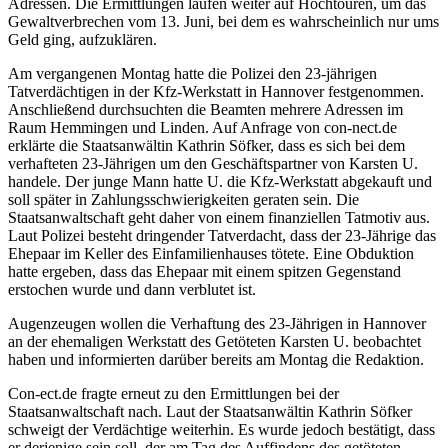
Adressen. Die Ermittlungen laufen weiter auf Hochtouren, um das
Gewaltverbrechen vom 13. Juni, bei dem es wahrscheinlich nur ums
Geld ging, aufzuklären.
Am vergangenen Montag hatte die Polizei den 23-jährigen
Tatverdächtigen in der Kfz-Werkstatt in Hannover festgenommen.
Anschließend durchsuchten die Beamten mehrere Adressen im
Raum Hemmingen und Linden. Auf Anfrage von con-nect.de
erklärte die Staatsanwältin Kathrin Söfker, dass es sich bei dem
verhafteten 23-Jährigen um den Geschäftspartner von Karsten U.
handele. Der junge Mann hatte U. die Kfz-Werkstatt abgekauft und
soll später in Zahlungsschwierigkeiten geraten sein. Die
Staatsanwaltschaft geht daher von einem finanziellen Tatmotiv aus.
Laut Polizei besteht dringender Tatverdacht, dass der 23-Jährige das
Ehepaar im Keller des Einfamilienhauses tötete. Eine Obduktion
hatte ergeben, dass das Ehepaar mit einem spitzen Gegenstand
erstochen wurde und dann verblutet ist.
Augenzeugen wollen die Verhaftung des 23-Jährigen in Hannover
an der ehemaligen Werkstatt des Getöteten Karsten U. beobachtet
haben und informierten darüber bereits am Montag die Redaktion.
Con-ect.de fragte erneut zu den Ermittlungen bei der
Staatsanwaltschaft nach. Laut der Staatsanwältin Kathrin Söfker
schweigt der Verdächtige weiterhin. Es wurde jedoch bestätigt, dass
er derjenige sein soll, der am Tag des Auffindens des getöteten