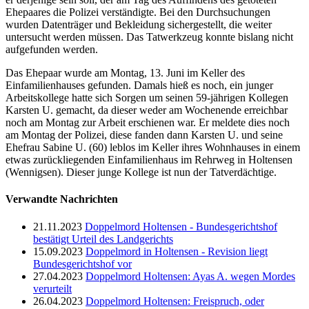
Ehepaares die Polizei verständigte. Bei den Durchsuchungen
wurden Datenträger und Bekleidung sichergestellt, die weiter
untersucht werden müssen. Das Tatwerkzeug konnte bislang nicht
aufgefunden werden.
Das Ehepaar wurde am Montag, 13. Juni im Keller des
Einfamilienhauses gefunden. Damals hieß es noch, ein junger
Arbeitskollege hatte sich Sorgen um seinen 59-jährigen Kollegen
Karsten U. gemacht, da dieser weder am Wochenende erreichbar
noch am Montag zur Arbeit erschienen war. Er meldete dies noch
am Montag der Polizei, diese fanden dann Karsten U. und seine
Ehefrau Sabine U. (60) leblos im Keller ihres Wohnhauses in einem
etwas zurückliegenden Einfamilienhaus im Rehrweg in Holtensen
(Wennigsen). Dieser junge Kollege ist nun der Tatverdächtige.
Verwandte Nachrichten
21.11.2023
Doppelmord Holtensen - Bundesgerichtshof
bestätigt Urteil des Landgerichts
15.09.2023
Doppelmord in Holtensen - Revision liegt
Bundesgerichtshof vor
27.04.2023
Doppelmord Holtensen: Ayas A. wegen Mordes
verurteilt
26.04.2023
Doppelmord Holtensen: Freispruch, oder