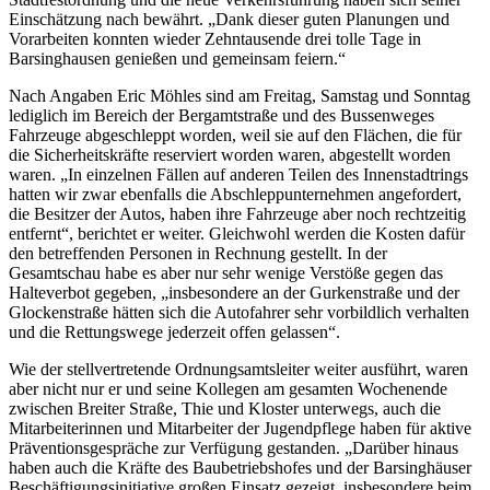
Einschätzung nach bewährt. „Dank dieser guten Planungen und
Vorarbeiten konnten wieder Zehntausende drei tolle Tage in
Barsinghausen genießen und gemeinsam feiern.“
Nach Angaben Eric Möhles sind am Freitag, Samstag und Sonntag
lediglich im Bereich der Bergamtstraße und des Bussenweges
Fahrzeuge abgeschleppt worden, weil sie auf den Flächen, die für
die Sicherheitskräfte reserviert worden waren, abgestellt worden
waren. „In einzelnen Fällen auf anderen Teilen des Innenstadtrings
hatten wir zwar ebenfalls die Abschleppunternehmen angefordert,
die Besitzer der Autos, haben ihre Fahrzeuge aber noch rechtzeitig
entfernt“, berichtet er weiter. Gleichwohl werden die Kosten dafür
den betreffenden Personen in Rechnung gestellt. In der
Gesamtschau habe es aber nur sehr wenige Verstöße gegen das
Halteverbot gegeben, „insbesondere an der Gurkenstraße und der
Glockenstraße hätten sich die Autofahrer sehr vorbildlich verhalten
und die Rettungswege jederzeit offen gelassen“.
Wie der stellvertretende Ordnungsamtsleiter weiter ausführt, waren
aber nicht nur er und seine Kollegen am gesamten Wochenende
zwischen Breiter Straße, Thie und Kloster unterwegs, auch die
Mitarbeiterinnen und Mitarbeiter der Jugendpflege haben für aktive
Präventionsgespräche zur Verfügung gestanden. „Darüber hinaus
haben auch die Kräfte des Baubetriebshofes und der Barsinghäuser
Beschäftigungsinitiative großen Einsatz gezeigt, insbesondere beim