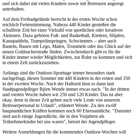
und sich dabei mit vielen Kindern sowie mit Betreuern angeregt
unterhalten.
Auf dem Freibadgelände herrscht in der ersten Woche schon
reichlich Ferienstimmung. Nahezu 440 Kinder genießen die
schulfreie Zeit bei einer Vielzahl von sportlichen oder kreativen
Aktionen. Dazu gehören Fuß- und Basketball, Klettern, Hüpfen,
Kanupaddeln, Trampolinspringen, Schwimmen -- aber auch
Basteln, Bauen mit Lego, Malen, Trommeln oder das Glück auf der
neuen Goldsucherstraße finden. Zwischendurch gibt es für die
Kinder immer wieder Möglichkeiten, zur Ruhe zu kommen und sich
in einem Zelt zurückzuziehen.
Anfangs sind die Outdoor-Sporttage immer besonders stark
nachgefragt, diesen Sommer mit 440 Kindern in der ersten und 350
in der zweiten Woche. Nach der Halbzeit lässt es dann laut
Stadtjugendpfleger Björn Wende immer etwas nach. "In der dritten
und vierten Woche haben wir 250 und 120 Kinder. Das ist aber
okay, denn in dieser Zeit gehen auch viele Leute von unserem
Betreuerpersonal in Urlaub", erläutert Wende. Zu den zwölf
hauptamtlichen Kräften kommen noch 60 Ehrenamtliche. "Darunter
sind auch einige Jugendliche, die in den Vorjahren als
Teilnehmerkinder bei uns waren", betont der Jugendpfleger.
Weitere Anmeldungen für die kommenden Outdoor-Wochen will