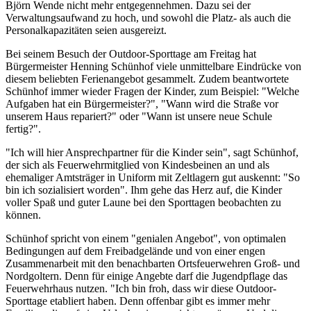
Björn Wende nicht mehr entgegennehmen. Dazu sei der
Verwaltungsaufwand zu hoch, und sowohl die Platz- als auch die
Personalkapazitäten seien ausgereizt.
Bei seinem Besuch der Outdoor-Sporttage am Freitag hat
Bürgermeister Henning Schünhof viele unmittelbare Eindrücke von
diesem beliebten Ferienangebot gesammelt. Zudem beantwortete
Schünhof immer wieder Fragen der Kinder, zum Beispiel: "Welche
Aufgaben hat ein Bürgermeister?", "Wann wird die Straße vor
unserem Haus repariert?" oder "Wann ist unsere neue Schule
fertig?".
"Ich will hier Ansprechpartner für die Kinder sein", sagt Schünhof,
der sich als Feuerwehrmitglied von Kindesbeinen an und als
ehemaliger Amtsträger in Uniform mit Zeltlagern gut auskennt: "So
bin ich sozialisiert worden". Ihm gehe das Herz auf, die Kinder
voller Spaß und guter Laune bei den Sporttagen beobachten zu
können.
Schünhof spricht von einem "genialen Angebot", von optimalen
Bedingungen auf dem Freibadgelände und von einer engen
Zusammenarbeit mit den benachbarten Ortsfeuerwehren Groß- und
Nordgoltern. Denn für einige Angebte darf die Jugendpflage das
Feuerwehrhaus nutzen. "Ich bin froh, dass wir diese Outdoor-
Sporttage etabliert haben. Denn offenbar gibt es immer mehr