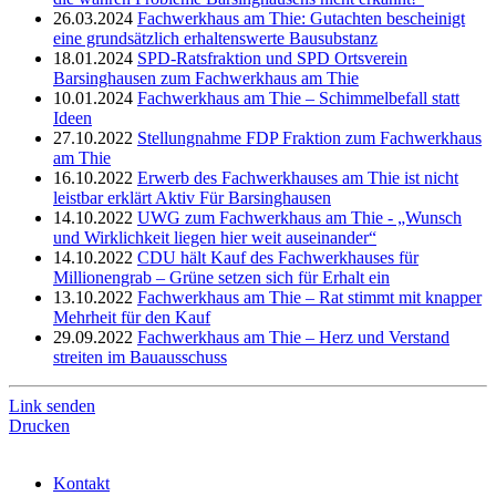
26.03.2024
Fachwerkhaus am Thie: Gutachten bescheinigt
eine grundsätzlich erhaltenswerte Bausubstanz
18.01.2024
SPD-Ratsfraktion und SPD Ortsverein
Barsinghausen zum Fachwerkhaus am Thie
10.01.2024
Fachwerkhaus am Thie – Schimmelbefall statt
Ideen
27.10.2022
Stellungnahme FDP Fraktion zum Fachwerkhaus
am Thie
16.10.2022
Erwerb des Fachwerkhauses am Thie ist nicht
leistbar erklärt Aktiv Für Barsinghausen
14.10.2022
UWG zum Fachwerkhaus am Thie - „Wunsch
und Wirklichkeit liegen hier weit auseinander“
14.10.2022
CDU hält Kauf des Fachwerkhauses für
Millionengrab – Grüne setzen sich für Erhalt ein
13.10.2022
Fachwerkhaus am Thie – Rat stimmt mit knapper
Mehrheit für den Kauf
29.09.2022
Fachwerkhaus am Thie – Herz und Verstand
streiten im Bauausschuss
Link senden
Drucken
Kontakt