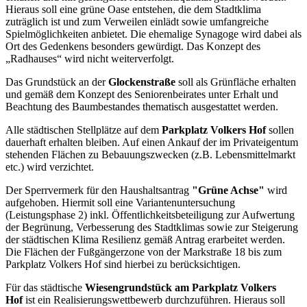
Hieraus soll eine grüne Oase entstehen, die dem Stadtklima
zuträglich ist und zum Verweilen einlädt sowie umfangreiche
Spielmöglichkeiten anbietet. Die ehemalige Synagoge wird dabei als
Ort des Gedenkens besonders gewürdigt. Das Konzept des
„Radhauses“ wird nicht weiterverfolgt.
Das Grundstück an der
Glockenstraße
soll als Grünfläche erhalten
und gemäß dem Konzept des Seniorenbeirates unter Erhalt und
Beachtung des Baumbestandes thematisch ausgestattet werden.
Alle städtischen Stellplätze auf dem
Parkplatz Volkers Hof
sollen
dauerhaft erhalten bleiben. Auf einen Ankauf der im Privateigentum
stehenden Flächen zu Bebauungszwecken (z.B. Lebensmittelmarkt
etc.) wird verzichtet.
Der Sperrvermerk für den Haushaltsantrag
"Grüne Achse"
wird
aufgehoben. Hiermit soll eine Variantenuntersuchung
(Leistungsphase 2) inkl. Öffentlichkeitsbeteiligung zur Aufwertung
der Begrünung, Verbesserung des Stadtklimas sowie zur Steigerung
der städtischen Klima Resilienz gemäß Antrag erarbeitet werden.
Die Flächen der Fußgängerzone von der Markstraße 18 bis zum
Parkplatz Volkers Hof sind hierbei zu berücksichtigen.
Für das städtische
Wiesengrundstück
am Parkplatz Volkers
Hof
ist ein Realisierungswettbewerb durchzuführen. Hieraus soll