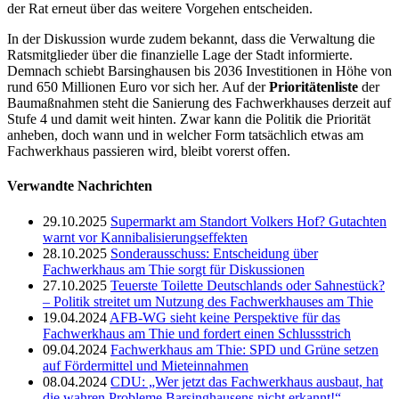
der Rat erneut über das weitere Vorgehen entscheiden.
In der Diskussion wurde zudem bekannt, dass die Verwaltung die
Ratsmitglieder über die finanzielle Lage der Stadt informierte.
Demnach schiebt Barsinghausen bis 2036 Investitionen in Höhe von
rund 650 Millionen Euro vor sich her. Auf der
Prioritätenliste
der
Baumaßnahmen steht die Sanierung des Fachwerkhauses derzeit auf
Stufe 4 und damit weit hinten. Zwar kann die Politik die Priorität
anheben, doch wann und in welcher Form tatsächlich etwas am
Fachwerkhaus passieren wird, bleibt vorerst offen.
Verwandte Nachrichten
29.10.2025
Supermarkt am Standort Volkers Hof? Gutachten
warnt vor Kannibalisierungseffekten
28.10.2025
Sonderausschuss: Entscheidung über
Fachwerkhaus am Thie sorgt für Diskussionen
27.10.2025
Teuerste Toilette Deutschlands oder Sahnestück?
– Politik streitet um Nutzung des Fachwerkhauses am Thie
19.04.2024
AFB-WG sieht keine Perspektive für das
Fachwerkhaus am Thie und fordert einen Schlussstrich
09.04.2024
Fachwerkhaus am Thie: SPD und Grüne setzen
auf Fördermittel und Mieteinnahmen
08.04.2024
CDU: „Wer jetzt das Fachwerkhaus ausbaut, hat
die wahren Probleme Barsinghausens nicht erkannt!“