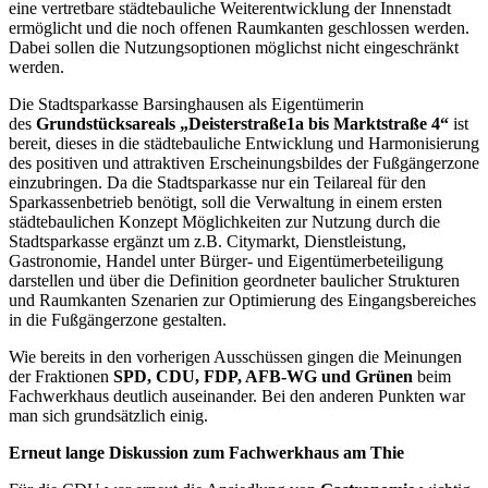
eine vertretbare städtebauliche Weiterentwicklung der Innenstadt
ermöglicht und die noch offenen Raumkanten geschlossen werden.
Dabei sollen die Nutzungsoptionen möglichst nicht eingeschränkt
werden.
Die Stadtsparkasse Barsinghausen als Eigentümerin
des
Grundstücksareals „Deisterstraße1a bis Marktstraße 4“
ist
bereit, dieses in die städtebauliche Entwicklung und Harmonisierung
des positiven und attraktiven Erscheinungsbildes der Fußgängerzone
einzubringen. Da die Stadtsparkasse nur ein Teilareal für den
Sparkassenbetrieb benötigt, soll die Verwaltung in einem ersten
städtebaulichen Konzept Möglichkeiten zur Nutzung durch die
Stadtsparkasse ergänzt um z.B. Citymarkt, Dienstleistung,
Gastronomie, Handel unter Bürger- und Eigentümerbeteiligung
darstellen und über die Definition geordneter baulicher Strukturen
und Raumkanten Szenarien zur Optimierung des Eingangsbereiches
in die Fußgängerzone gestalten.
Wie bereits in den vorherigen Ausschüssen gingen die Meinungen
der Fraktionen
SPD, CDU, FDP, AFB-WG und Grünen
beim
Fachwerkhaus deutlich auseinander. Bei den anderen Punkten war
man sich grundsätzlich einig.
Erneut lange Diskussion zum Fachwerkhaus am Thie