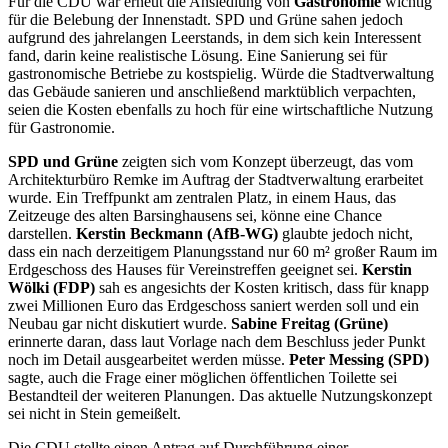
Für die CDU war erneut die Ansiedlung von
Gastronomie
wichtig
für die Belebung der Innenstadt. SPD und Grüne sahen jedoch
aufgrund des jahrelangen Leerstands, in dem sich kein Interessent
fand, darin keine realistische Lösung. Eine Sanierung sei für
gastronomische Betriebe zu kostspielig. Würde die Stadtverwaltung
das Gebäude sanieren und anschließend marktüblich verpachten,
seien die Kosten ebenfalls zu hoch für eine wirtschaftliche Nutzung
für Gastronomie.
SPD und Grüne
zeigten sich vom Konzept überzeugt, das vom
Architekturbüro Remke im Auftrag der Stadtverwaltung erarbeitet
wurde. Ein Treffpunkt am zentralen Platz, in einem Haus, das
Zeitzeuge des alten Barsinghausens sei, könne eine Chance
darstellen.
Kerstin Beckmann (AfB-WG)
glaubte jedoch nicht,
dass ein nach derzeitigem Planungsstand nur 60 m² großer Raum im
Erdgeschoss des Hauses für Vereinstreffen geeignet sei.
Kerstin
Wölki (FDP)
sah es angesichts der Kosten kritisch, dass für knapp
zwei Millionen Euro das Erdgeschoss saniert werden soll und ein
Neubau gar nicht diskutiert wurde.
Sabine Freitag (Grüne)
erinnerte daran, dass laut Vorlage nach dem Beschluss jeder Punkt
noch im Detail ausgearbeitet werden müsse.
Peter Messing (SPD)
sagte, auch die Frage einer möglichen öffentlichen Toilette sei
Bestandteil der weiteren Planungen. Das aktuelle Nutzungskonzept
sei nicht in Stein gemeißelt.
Die CDU stellte einen Antrag auf Durchführung einer