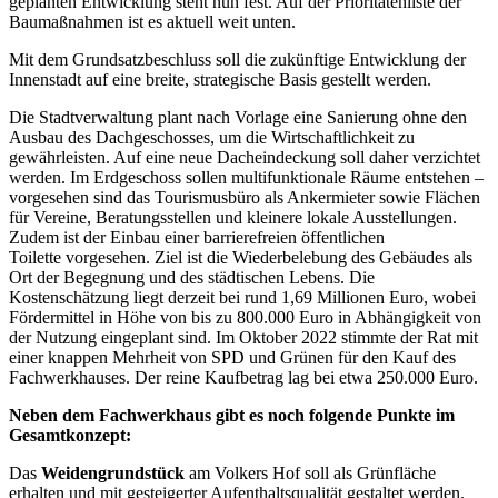
geplanten Entwicklung steht nun fest. Auf der Prioritätenliste der
Baumaßnahmen ist es aktuell weit unten.
Mit dem Grundsatzbeschluss soll die zukünftige Entwicklung der
Innenstadt auf eine breite, strategische Basis gestellt werden.
Die Stadtverwaltung plant nach Vorlage eine Sanierung ohne den
Ausbau des Dachgeschosses, um die Wirtschaftlichkeit zu
gewährleisten. Auf eine neue Dacheindeckung soll daher verzichtet
werden. Im Erdgeschoss sollen multifunktionale Räume entstehen –
vorgesehen sind das Tourismusbüro als Ankermieter sowie Flächen
für Vereine, Beratungsstellen und kleinere lokale Ausstellungen.
Zudem ist der Einbau einer barrierefreien öffentlichen
Toilette vorgesehen. Ziel ist die Wiederbelebung des Gebäudes als
Ort der Begegnung und des städtischen Lebens. Die
Kostenschätzung liegt derzeit bei rund 1,69 Millionen Euro, wobei
Fördermittel in Höhe von bis zu 800.000 Euro in Abhängigkeit von
der Nutzung eingeplant sind. Im Oktober 2022 stimmte der Rat mit
einer knappen Mehrheit von SPD und Grünen für den Kauf des
Fachwerkhauses. Der reine Kaufbetrag lag bei etwa 250.000 Euro.
Neben dem Fachwerkhaus gibt es noch folgende Punkte im
Gesamtkonzept:
Das
Weidengrundstück
am Volkers Hof soll als Grünfläche
erhalten und mit gesteigerter Aufenthaltsqualität gestaltet werden.