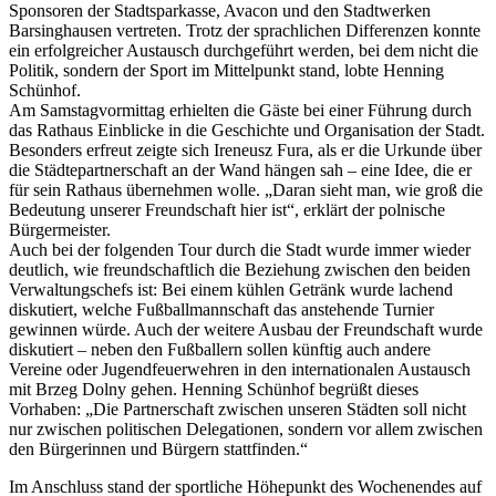
Sponsoren der Stadtsparkasse, Avacon und den Stadtwerken
Barsinghausen vertreten. Trotz der sprachlichen Differenzen konnte
ein erfolgreicher Austausch durchgeführt werden, bei dem nicht die
Politik, sondern der Sport im Mittelpunkt stand, lobte Henning
Schünhof.
Am Samstagvormittag erhielten die Gäste bei einer Führung durch
das Rathaus Einblicke in die Geschichte und Organisation der Stadt.
Besonders erfreut zeigte sich Ireneusz Fura, als er die Urkunde über
die Städtepartnerschaft an der Wand hängen sah – eine Idee, die er
für sein Rathaus übernehmen wolle. „Daran sieht man, wie groß die
Bedeutung unserer Freundschaft hier ist“, erklärt der polnische
Bürgermeister.
Auch bei der folgenden Tour durch die Stadt wurde immer wieder
deutlich, wie freundschaftlich die Beziehung zwischen den beiden
Verwaltungschefs ist: Bei einem kühlen Getränk wurde lachend
diskutiert, welche Fußballmannschaft das anstehende Turnier
gewinnen würde. Auch der weitere Ausbau der Freundschaft wurde
diskutiert – neben den Fußballern sollen künftig auch andere
Vereine oder Jugendfeuerwehren in den internationalen Austausch
mit Brzeg Dolny gehen. Henning Schünhof begrüßt dieses
Vorhaben: „Die Partnerschaft zwischen unseren Städten soll nicht
nur zwischen politischen Delegationen, sondern vor allem zwischen
den Bürgerinnen und Bürgern stattfinden.“
Im Anschluss stand der sportliche Höhepunkt des Wochenendes auf