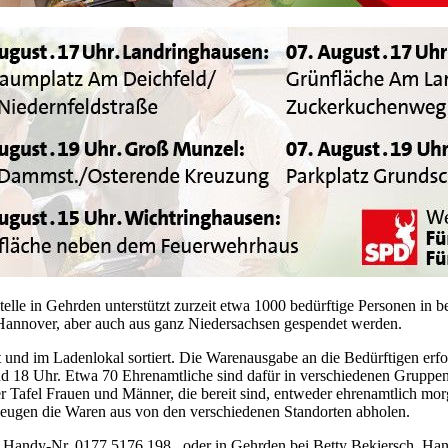
lle in Gehrden unterstützt zurzeit etwa 1000 bedürftige Personen in b
 Hannover, aber auch aus ganz Niedersachsen gespendet werden.
nd im Ladenlokal sortiert. Die Warenausgabe an die Bedürftigen erfo
d 18 Uhr. Etwa 70 Ehrenamtliche sind dafür in verschiedenen Gruppen 
r Tafel Frauen und Männer, die bereit sind, entweder ehrenamtlich mo
zeugen die Waren aus von den verschiedenen Standorten abholen.
ge, Handy-Nr. 0177 5176 198, oder in Gehrden bei Betty Bekiersch, H