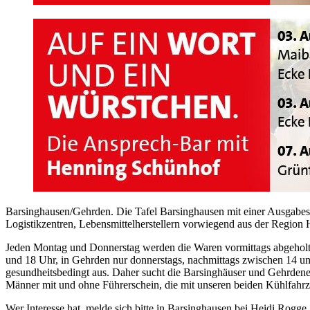
Barsinghausen/Gehrden. Die Tafel Barsinghausen mit einer Ausgabeste
Logistikzentren, Lebensmittelherstellern vorwiegend aus der Region
Jeden Montag und Donnerstag werden die Waren vormittags abgeholt u
und 18 Uhr, in Gehrden nur donnerstags, nachmittags zwischen 14 un
gesundheitsbedingt aus. Daher sucht die Barsinghäuser und Gehrdene
Männer mit und ohne Führerschein, die mit unseren beiden Kühlfahr
Wer Interesse hat, melde sich bitte in Barsinghausen bei Heidi Rog