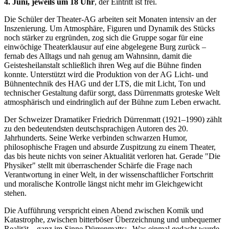
4. Juni, jeweils um 18 Uhr
, der Eintritt ist frei.
Die Schüler der Theater-AG arbeiten seit Monaten intensiv an der
Inszenierung. Um Atmosphäre, Figuren und Dynamik des Stücks
noch stärker zu ergründen, zog sich die Gruppe sogar für eine
einwöchige Theaterklausur auf eine abgelegene Burg zurück –
fernab des Alltags und nah genug am Wahnsinn, damit die
Geistesheilanstalt schließlich ihren Weg auf die Bühne finden
konnte. Unterstützt wird die Produktion von der AG Licht- und
Bühnentechnik des HAG und der LTS, die mit Licht, Ton und
technischer Gestaltung dafür sorgt, dass Dürrenmatts groteske Welt
atmosphärisch und eindringlich auf der Bühne zum Leben erwacht.
Der Schweizer Dramatiker Friedrich Dürrenmatt (1921–1990) zählt
zu den bedeutendsten deutschsprachigen Autoren des 20.
Jahrhunderts. Seine Werke verbinden schwarzen Humor,
philosophische Fragen und absurde Zuspitzung zu einem Theater,
das bis heute nichts von seiner Aktualität verloren hat. Gerade "Die
Physiker" stellt mit überraschender Schärfe die Frage nach
Verantwortung in einer Welt, in der wissenschaftlicher Fortschritt
und moralische Kontrolle längst nicht mehr im Gleichgewicht
stehen.
Die Aufführung verspricht einen Abend zwischen Komik und
Katastrophe, zwischen bitterböser Überzeichnung und unbequemer
Realität – ganz im Sinne Dürrenmatts: „Was einmal gedacht wurde,