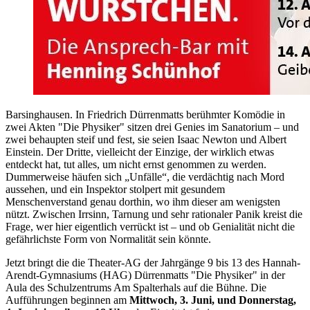
Barsinghausen. In Friedrich Dürrenmatts berühmter Komödie in
zwei Akten "Die Physiker" sitzen drei Genies im Sanatorium – und
zwei behaupten steif und fest, sie seien Isaac Newton und Albert
Einstein. Der Dritte, vielleicht der Einzige, der wirklich etwas
entdeckt hat, tut alles, um nicht ernst genommen zu werden.
Dummerweise häufen sich „Unfälle“, die verdächtig nach Mord
aussehen, und ein Inspektor stolpert mit gesundem
Menschenverstand genau dorthin, wo ihm dieser am wenigsten
nützt. Zwischen Irrsinn, Tarnung und sehr rationaler Panik kreist die
Frage, wer hier eigentlich verrückt ist – und ob Genialität nicht die
gefährlichste Form von Normalität sein könnte.
Jetzt bringt die die Theater-AG der Jahrgänge 9 bis 13 des Hannah-
Arendt-Gymnasiums (HAG) Dürrenmatts "Die Physiker" in der
Aula des Schulzentrums Am Spalterhals auf die Bühne. Die
Aufführungen beginnen am
Mittwoch, 3. Juni, und Donnerstag,