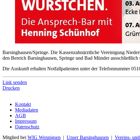
Barsinghausen/Springe. Die Kassenzahnärztliche Vereinigung Niedersa
den Bereich Barsinghausen, Springe und Bad Münder ausschließlich 
Die Auskunft erhalten Notfallpatienten unter der Telefonnummer 051
Link senden
Drucken
Kontakt
Mediadaten
AGB
Impressum
Datenschutz
Mitglied bei
WIG Wennigsen
|
Unser Barsinghausen
|
Vereins- un