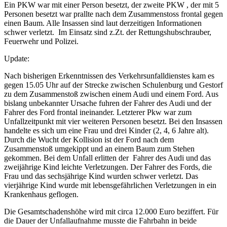
Ein PKW war mit einer Person besetzt, der zweite PKW , der mit 5
Personen besetzt war prallte nach dem Zusammenstoss frontal gegen
einen Baum. Alle Insassen sind laut derzeitigen Informationen
schwer verletzt. Im Einsatz sind z.Zt. der Rettungshubschrauber,
Feuerwehr und Polizei.
Update:
Nach bisherigen Erkenntnissen des Verkehrsunfalldienstes kam es
gegen 15.05 Uhr auf der Strecke zwischen Schulenburg und Gestorf
zu dem Zusammenstoß zwischen einem Audi und einem Ford. Aus
bislang unbekannter Ursache fuhren der Fahrer des Audi und der
Fahrer des Ford frontal ineinander. Letzterer Pkw war zum
Unfallzeitpunkt mit vier weiteren Personen besetzt. Bei den Insassen
handelte es sich um eine Frau und drei Kinder (2, 4, 6 Jahre alt).
Durch die Wucht der Kollision ist der Ford nach dem
Zusammenstoß umgekippt und an einem Baum zum Stehen
gekommen. Bei dem Unfall erlitten der Fahrer des Audi und das
zweijährige Kind leichte Verletzungen. Der Fahrer des Fords, die
Frau und das sechsjährige Kind wurden schwer verletzt. Das
vierjährige Kind wurde mit lebensgefährlichen Verletzungen in ein
Krankenhaus geflogen.
Die Gesamtschadenshöhe wird mit circa 12.000 Euro beziffert. Für
die Dauer der Unfallaufnahme musste die Fahrbahn in beide