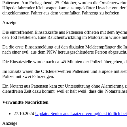
Pattensen. Am Freitagabend, 25. Oktober, wurden die Ortsfeuerwehre
Hüpede fahrender Kleinwagen kam aus ungeklärter Ursache von der Fah
eingeklemmten Fahrer aus dem verunfallten Fahrzeug zu befreien.
Anzeige
Die eintreffenden Einsatzkräfte aus Pattensen öffneten mit dem hydr
den Tod feststellen. Eine Rauchentwicklung im Motorraum wurde mit 
Da die erste Einsatzmeldung auf den digitalen Meldeempfänger die In
nach einer evtl. aus dem PKW herausgeschleuderte Person abgesucht, d
Die Einsatzstelle wurde nach ca. 45 Minuten der Polizei übergeben, di
Im Einsatz waren die Ortsfeuerwehren Pattensen und Hüpede mit sieb
Polizei mit zwei Fahrzeugen.
Ein Notarzt aus Pattensen kam zur Unterstützung ohne Alarmierung zur 
dienstfreien Zeit dazu kommt, weil er halt weiß, dass die Notarzteinsa
Verwandte Nachrichten
27.10.2024
Update: Senior aus Laatzen verunglückt tödlich bei
Anzeige