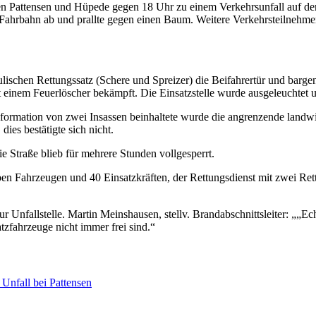
n Pattensen und Hüpede gegen 18 Uhr zu einem Verkehrsunfall auf der
rbahn ab und prallte gegen einen Baum. Weitere Verkehrsteilnehmer war
aulischen Rettungssatz (Schere und Spreizer) die Beifahrertür und barg
einem Feuerlöscher bekämpft. Die Einsatzstelle wurde ausgeleuchtet u
formation von zwei Insassen beinhaltete wurde die angrenzende landwi
ies bestätigte sich nicht.
e Straße blieb für mehrere Stunden vollgesperrt.
en Fahrzeugen und 40 Einsatzkräften, der Rettungsdienst mit zwei Re
Unfallstelle. Martin Meinshausen, stellv. Brandabschnittsleiter: „„Ech
tzfahrzeuge nicht immer frei sind.“
 Unfall bei Pattensen