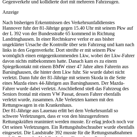
Gegenverkehr und kollidierte dort mit mehreren Fahrzeugen.
Anzeige
Nach bisherigen Erkenntnissen des Verkehrsunfalldienstes
Hannover fuhr der 81-Jährige gegen 15.40 Uhr mit seinem Pkw auf
der L 392 von der Bundesstraße 65 kommend in Richtung
Landringhausen. In einer Rechtskurve verlor er aus bisher
ungeklärter Ursache die Kontrolle über sein Fahrzeug und kam nach
links in den Gegenverkehr. Dort streifte er mit seinem Pkw
womöglich einen entgegenkommenden Lkw, wobei der Lkw-Fahrer
davon nichts mitbekommen hatte. Danach kam es zu einem
Spiegelkontakt mit einem BMW einer 47 Jahre alten Fahrerin aus
Barsinghausen, die hinter dem Lkw fuhr. Sie wurde dabei nicht
verletzt. Dann fuhr der 81-Jährige mit seinem Skoda in die Seite
eines Mazda eines 44-Jährigen aus Barsinghausen. Der Mazda-
Fahrer wurde dabei verletzt. Anschließend stieß das Fahrzeug des
Seniors frontal mit einem VW Passat, dessen Fahrer ebenfalls
verletzt wurde, zusammen. Alle Verletzten kamen mit den
Rettungswagen in ein Krankenhaus.
Der 81-Jährige aus Lauenau erlitt bei dem Verkehrsunfall so
schwere Verletzungen, dass er von den hinzugerufenen
Rettungskräften reanimiert werden musste. Er erlag jedoch noch vor
Ort seinen Verletzungen. Ein Rettungshubschrauber wurde ebenfalls
eingesetzt. Die Landstraße 392 musste für die Rettungsmaßnahmen