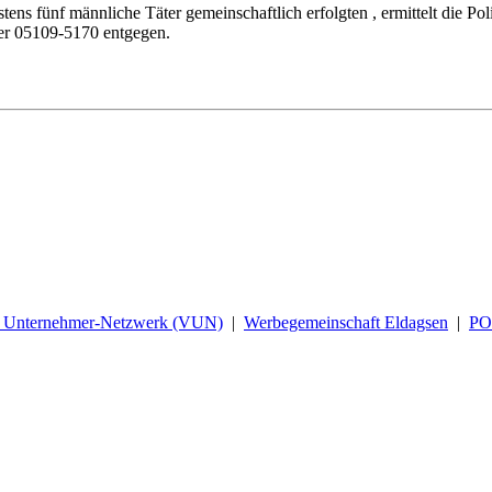
tens fünf männliche Täter gemeinschaftlich erfolgten , ermittelt die Po
mer 05109-5170 entgegen.
d Unternehmer-Netzwerk (VUN)
|
Werbegemeinschaft Eldagsen
|
P