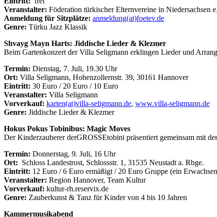
Eintritt:
frei
Veranstalter:
Föderation türkischer Elternvereine in Niedersachsen e
Anmeldung für Sitzplätze:
anmeldung(at)foetev.de
Genre:
Türku Jazz Klassik
Shvayg Mayn Harts: Jiddische Lieder & Klezmer
Beim Gartenkonzert der Villa Seligmann erklingen Lieder und Arran
Termin:
Dienstag, 7. Juli, 19.30 Uhr
Ort:
Villa Seligmann, Hohenzollernstr. 39, 30161 Hannover
Eintritt:
30 Euro / 20 Euro / 10 Euro
Veranstalter:
Villa Seligmann
Vorverkauf:
karten(at)villa-seligmann.de
,
www.villa-seligmann.de
Genre:
Jiddische Lieder & Klezmer
Hokus Pokus Tobinibus: Magic Moves
Der Kinderzauberer derGROSSEtobini präsentiert gemeinsam mit der 
Termin:
Donnerstag, 9. Juli, 16 Uhr
Ort:
Schloss Landestrost, Schlossstr. 1, 31535 Neustadt a. Rbge.
Eintritt:
12 Euro / 6 Euro ermäßigt / 20 Euro Gruppe (ein Erwachsen
Veranstalter:
Region Hannover, Team Kultur
Vorverkauf:
kultur-rh.reservix.de
Genre:
Zauberkunst & Tanz für Kinder von 4 bis 10 Jahren
Kammermusikabend