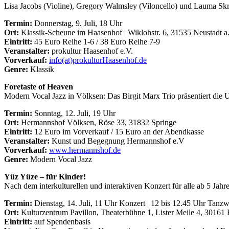
Lisa Jacobs (Violine), Gregory Walmsley (Viloncello) und Lauma Sk
Termin:
Donnerstag, 9. Juli, 18 Uhr
Ort:
Klassik-Scheune im Haasenhof | Wiklohstr. 6, 31535 Neustadt 
Eintritt:
45 Euro Reihe 1-6 / 38 Euro Reihe 7-9
Veranstalter:
prokultur Haasenhof e.V.
Vorverkauf:
info(at)prokulturHaasenhof.de
Genre:
Klassik
Foretaste of Heaven
Modern Vocal Jazz in Völksen: Das Birgit Marx Trio präsentiert die 
Termin:
Sonntag, 12. Juli, 19 Uhr
Ort:
Hermannshof Völksen, Röse 33, 31832 Springe
Eintritt:
12 Euro im Vorverkauf / 15 Euro an der Abendkasse
Veranstalter:
Kunst und Begegnung Hermannshof e.V
Vorverkauf:
www.hermannshof.de
Genre:
Modern Vocal Jazz
Yüz Yüze – für Kinder!
Nach dem interkulturellen und interaktiven Konzert für alle ab 5 Jah
Termin:
Dienstag, 14. Juli, 11 Uhr Konzert | 12 bis 12.45 Uhr Tanz
Ort:
Kulturzentrum Pavillon, Theaterbühne 1, Lister Meile 4, 30161
Eintritt:
auf Spendenbasis