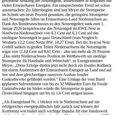
geforderte Senkung der Netzentgelte, insbesondere in Regionen mit
vielen Erneuerbaren Energien. Ein entsprechender Trend sei schon
auszumachen: Zu Jahresbeginn sind laut Meyer die Strompreise
im Schnitt um neun Prozent gesunken, die geringsten Strompreise
und Netzentgelte fallen im Erneuerbaren-Land Niedersachsen an.
Dank des Bundeszuschusses zu den Netzentgelten sank zum 1.
Januar 2026 beispielsweise das Netzentgelt im EWE-Netz in
Nordwest-Niedersachsen von 8,3 Cent auf 6,3 Cent auf das
niedrigste Netzentgelt in ganz Deutschland (zum Vergleich:
Westnetz 12,2 Cent; Netze BW: 10,27 Cent). Bei der Avacon Netz
GmbH sanken in großen Teilen Niedersachsens die Netzentgelte
sogar von 11,64 Cent auf 8,61 Cent – also um mehr als 26 Prozent.
„Das stärkt Niedersachsens Position im Wettbewerb um niedrige
Strompreise für Haushalte und Wirtschaft“, so Energieminister
Meyer. „Diese Erfolge dürfen jetzt nicht durch ein fossiles Rollback
mit einem Ausbremsen der Erneuerbaren Energien an Land und auf
See und dem gleichzeitigen massiven Ausbau fossiler
Gaskraftwerke gefährdet werden.“ Eine Umlage der vom Bund
geplanten Subventionen von bis zu 32 Milliarden Euro für fossile
Gaskraftwerke im Süden würde die Strompreise in ganz
Deutschland hingegen um bis zu 1,6 Cent steigen lassen.
„Als Energieland Nr. 1 blicken wir in Niedersachsen auf ein
erfolgreiches energiepolitisches Jahr zurück und können der
Konferenz wie bisher auch wichtige Impulse für eine bundesweit