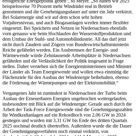
erfolgreiche Energiepolitik geben“, so Meyer. „So haben wir 2025
beispielsweise 70 Prozent mehr Windräder real in Betrieb
genommen und die Genehmigungsdauer auf unter ein Jahr verkürzt.
Bei Solarenergie sind wir auf dem schon sehr hohen
Vorjahresniveau, und auch Biogasanlagen werden immer flexibler
eingesetzt. Bei Speichern und Netzen ist Niedersachsen ebenfalls
vorn genauso wie beim Hochlaufen der Wasserstoffproduktion und
dem Umbau der Stahl- und Automobilindustrie. All das darf jetzt
nicht durch Zaudern und Zögern von Bundeswirtschaftsministerin
Reiche gefährdet werden. Ein Ausbremsen der Energie- und
Wärmewende würde Zehntausende Arbeitsplätze in Niedersachsen
gefährden und die Verlässlichkeit der Politik insgesamt in Frage
stellen. Daher verstehen sich die Energieministerinnen und Minister
der Länder als Team Energiewende und wollen etwa einmütig die
Flächenziele für den Ausbau der Windenergie beibehalten, ebenso
die Förderung der Wärmepumpen und der Elektromobilität.“
Vergangenes Jahr ist zumindest in Niedersachsen der Turbo beim
Ausbau der Erneuerbaren Energien ungebrochen weitergelaufen,
insbesondere mit Blick auf die Windenergie: Gerade auch durch die
Arbeit der Task-Force Energiewende sind die Genehmigungszahlen
für Windkraftanlagen auf ein Rekordhoch von 2,06 GW in 2024
gestiegen und wurden mit 3,31 GW bis Ende des dritten Quartals
2025 nochmal deutlich übertroffen. Außerdem wurde die die Dauer
der Genehmigungsverfahren noch einmal verkürzt, von