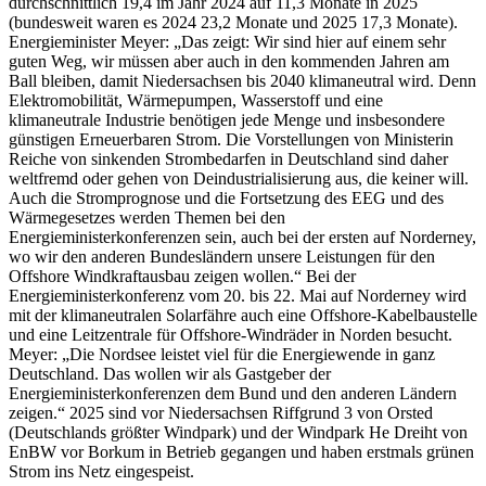
durchschnittlich 19,4 im Jahr 2024 auf 11,3 Monate in 2025
(bundesweit waren es 2024 23,2 Monate und 2025 17,3 Monate).
Energieminister Meyer: „Das zeigt: Wir sind hier auf einem sehr
guten Weg, wir müssen aber auch in den kommenden Jahren am
Ball bleiben, damit Niedersachsen bis 2040 klimaneutral wird. Denn
Elektromobilität, Wärmepumpen, Wasserstoff und eine
klimaneutrale Industrie benötigen jede Menge und insbesondere
günstigen Erneuerbaren Strom. Die Vorstellungen von Ministerin
Reiche von sinkenden Strombedarfen in Deutschland sind daher
weltfremd oder gehen von Deindustrialisierung aus, die keiner will.
Auch die Stromprognose und die Fortsetzung des EEG und des
Wärmegesetzes werden Themen bei den
Energieministerkonferenzen sein, auch bei der ersten auf Norderney,
wo wir den anderen Bundesländern unsere Leistungen für den
Offshore Windkraftausbau zeigen wollen.“ Bei der
Energieministerkonferenz vom 20. bis 22. Mai auf Norderney wird
mit der klimaneutralen Solarfähre auch eine Offshore-Kabelbaustelle
und eine Leitzentrale für Offshore-Windräder in Norden besucht.
Meyer: „Die Nordsee leistet viel für die Energiewende in ganz
Deutschland. Das wollen wir als Gastgeber der
Energieministerkonferenzen dem Bund und den anderen Ländern
zeigen.“ 2025 sind vor Niedersachsen Riffgrund 3 von Orsted
(Deutschlands größter Windpark) und der Windpark He Dreiht von
EnBW vor Borkum in Betrieb gegangen und haben erstmals grünen
Strom ins Netz eingespeist.