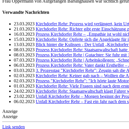
Frau Oppermann von Aufgefangen Barsinghausen war sichtlich gerührt
Verwandte Nachrichten
23.03.2023
Kirchdorfer Rehr: Prozess wird verlängert, kein Ur
21.03.2023
Kirchdorfer Rehr: Richter gibt erste Einschätzun
16.03.2023
Prozess Kirchdorfer Rehr – „Empathie ist wohl nich
15.03.2023
Kirchdorfer Rehr: Opferte sich die Angeklagte für 
13.03.2023
Blick hinter die Kulissen - Der Unfall „Kirchdorfer
08.03.2023
Prozess Kirchdorfer Rehr: Staatsanwaltschaft hatte 
08.03.2023
Prozess Kirchdorfer Rehr | Gutachter: Sie fuhr mi
07.03.2023
Prozess Kirchdorfer Rehr | Arbeitskollegen: „Schnel
06.03.2023
Prozess Kirchdorfer Rehr: Vater dankt Ersthelfer –
03.03.2023
3. Prozesstag "Kirchdorfer Rehr": Zeugin sah die A
02.03.2023
Kirchdorfer Rehr: Keiner gab nach – Wollten die A
02.03.2023
Prozess "Kirchdorfer Rehr": "Ich hörte laute Moto
01.03.2023
Kirchdorfer Rehr: Viele Fragen sind nach dem erst
24.02.2023
Kirchdorfer Rehr: Staatsanwaltschaft klagt Fahrer 
23.02.2023
Unfall Kirchdorfer Rehr – Morgen beginnt der Pro
06.02.2023
Unfall Kirchdorfer Rehr – Fast ein Jahr nach dem 
Anzeige
Anzeige
Link senden