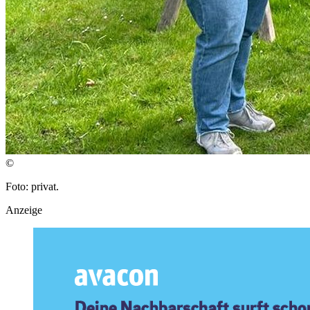
©
Foto: privat.
Anzeige