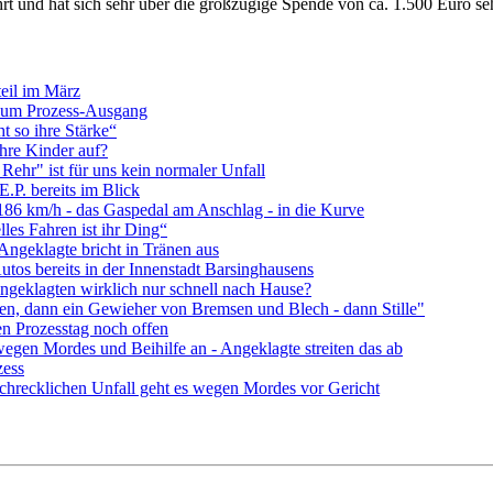
 und hat sich sehr über die großzügige Spende von ca. 1.500 Euro seh
teil im März
g zum Prozess-Ausgang
t so ihre Stärke“
ihre Kinder auf?
 Rehr" ist für uns kein normaler Unfall
E.P. bereits im Blick
t 186 km/h - das Gaspedal am Anschlag - in die Kurve
les Fahren ist ihr Ding“
 Angeklagte bricht in Tränen aus
utos bereits in der Innenstadt Barsinghausens
ngeklagten wirklich nur schnell nach Hause?
ren, dann ein Gewieher von Bremsen und Blech - dann Stille"
en Prozesstag noch offen
wegen Mordes und Beihilfe an - Angeklagte streiten das ab
zess
schrecklichen Unfall geht es wegen Mordes vor Gericht