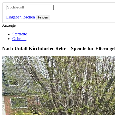
Eingaben löschen
Anzeige
Startseite
Gehrden
Nach Unfall Kirchdorfer Rehr – Spende für Eltern g