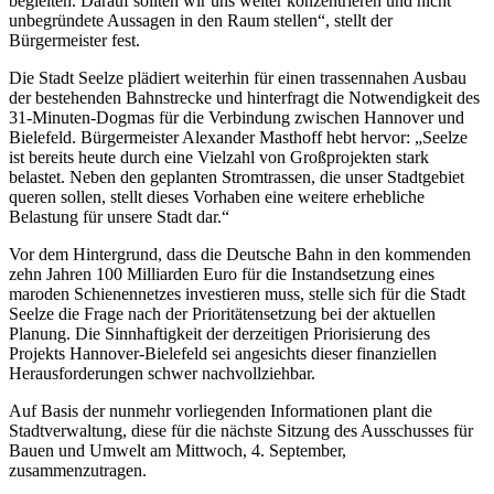
begleiten. Darauf sollten wir uns weiter konzentrieren und nicht
unbegründete Aussagen in den Raum stellen“, stellt der
Bürgermeister fest.
Die Stadt Seelze plädiert weiterhin für einen trassennahen Ausbau
der bestehenden Bahnstrecke und hinterfragt die Notwendigkeit des
31-Minuten-Dogmas für die Verbindung zwischen Hannover und
Bielefeld. Bürgermeister Alexander Masthoff hebt hervor: „Seelze
ist bereits heute durch eine Vielzahl von Großprojekten stark
belastet. Neben den geplanten Stromtrassen, die unser Stadtgebiet
queren sollen, stellt dieses Vorhaben eine weitere erhebliche
Belastung für unsere Stadt dar.“
Vor dem Hintergrund, dass die Deutsche Bahn in den kommenden
zehn Jahren 100 Milliarden Euro für die Instandsetzung eines
maroden Schienennetzes investieren muss, stelle sich für die Stadt
Seelze die Frage nach der Prioritätensetzung bei der aktuellen
Planung. Die Sinnhaftigkeit der derzeitigen Priorisierung des
Projekts Hannover-Bielefeld sei angesichts dieser finanziellen
Herausforderungen schwer nachvollziehbar.
Auf Basis der nunmehr vorliegenden Informationen plant die
Stadtverwaltung, diese für die nächste Sitzung des Ausschusses für
Bauen und Umwelt am Mittwoch, 4. September,
zusammenzutragen.