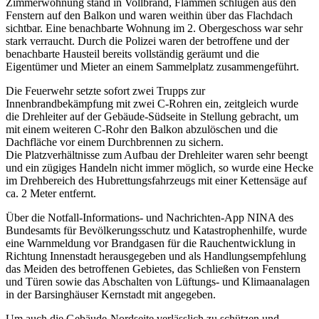
Zimmerwohnung stand in Vollbrand, Flammen schlugen aus den
Fenstern auf den Balkon und waren weithin über das Flachdach
sichtbar. Eine benachbarte Wohnung im 2. Obergeschoss war sehr
stark verraucht. Durch die Polizei waren der betroffene und der
benachbarte Hausteil bereits vollständig geräumt und die
Eigentümer und Mieter an einem Sammelplatz zusammengeführt.
Die Feuerwehr setzte sofort zwei Trupps zur
Innenbrandbekämpfung mit zwei C-Rohren ein, zeitgleich wurde
die Drehleiter auf der Gebäude-Südseite in Stellung gebracht, um
mit einem weiteren C-Rohr den Balkon abzulöschen und die
Dachfläche vor einem Durchbrennen zu sichern.
Die Platzverhältnisse zum Aufbau der Drehleiter waren sehr beengt
und ein zügiges Handeln nicht immer möglich, so wurde eine Hecke
im Drehbereich des Hubrettungsfahrzeugs mit einer Kettensäge auf
ca. 2 Meter entfernt.
Über die Notfall-Informations- und Nachrichten-App NINA des
Bundesamts für Bevölkerungsschutz und Katastrophenhilfe, wurde
eine Warnmeldung vor Brandgasen für die Rauchentwicklung in
Richtung Innenstadt herausgegeben und als Handlungsempfehlung
das Meiden des betroffenen Gebietes, das Schließen von Fenstern
und Türen sowie das Abschalten von Lüftungs- und Klimaanalagen
in der Barsinghäuser Kernstadt mit angegeben.
Um auch die Gebäude-Nordseite verlässlich zu schützen und