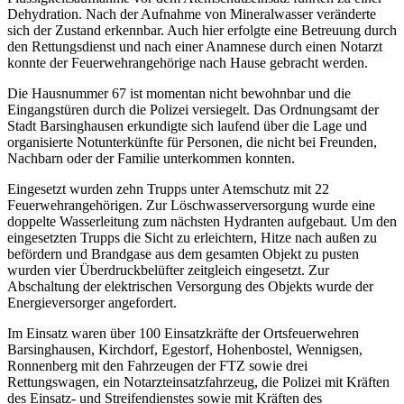
Dehydration. Nach der Aufnahme von Mineralwasser veränderte
sich der Zustand erkennbar. Auch hier erfolgte eine Betreuung durch
den Rettungsdienst und nach einer Anamnese durch einen Notarzt
konnte der Feuerwehrangehörige nach Hause gebracht werden.
Die Hausnummer 67 ist momentan nicht bewohnbar und die
Eingangstüren durch die Polizei versiegelt. Das Ordnungsamt der
Stadt Barsinghausen erkundigte sich laufend über die Lage und
organisierte Notunterkünfte für Personen, die nicht bei Freunden,
Nachbarn oder der Familie unterkommen konnten.
Eingesetzt wurden zehn Trupps unter Atemschutz mit 22
Feuerwehrangehörigen. Zur Löschwasserversorgung wurde eine
doppelte Wasserleitung zum nächsten Hydranten aufgebaut. Um den
eingesetzten Trupps die Sicht zu erleichtern, Hitze nach außen zu
befördern und Brandgase aus dem gesamten Objekt zu pusten
wurden vier Überdruckbelüfter zeitgleich eingesetzt. Zur
Abschaltung der elektrischen Versorgung des Objekts wurde der
Energieversorger angefordert.
Im Einsatz waren über 100 Einsatzkräfte der Ortsfeuerwehren
Barsinghausen, Kirchdorf, Egestorf, Hohenbostel, Wennigsen,
Ronnenberg mit den Fahrzeugen der FTZ sowie drei
Rettungswagen, ein Notarzteinsatzfahrzeug, die Polizei mit Kräften
des Einsatz- und Streifendienstes sowie mit Kräften des