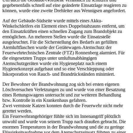
gegebenenfalls schnell auf eine geänderte Einsatzlage reagieren zu
können, wurde eine zweite Drehleiter aus Wennigsen angefordert.
Auf der Gebäude-Südseite wurde mittels eines Akku-
Winkelschleifers ein Element eines Doppelstabzauns entfernt, um
den Einsatzkräften einen schnellen Zugang zum Brandobjekt zu
ermöglichen. An mehreren Stellen wurde die Einsatzstelle
ausgeleuchtet. Für die Sicherstellung des Bedarfs an gefüllten
Atemluftflaschen wurde der Gerätewagen-Atemschutz der
Feuerwehrtechnischen Zentrale (FTZ) Ronnenberg alarmiert. Für
die eingesetzten Trupps unter umluftunabhängigen
Atemschutzgeräten wurde ein Hygieneplatz nach einem
Hygienekonzept aufgebaut und so eine Verschleppung oder
Inkorporation von Rauch- und Brandrückständen minimiert.
Der Bewohner der Brandwohnung zog sich bei ersten eigenen
Löschversuchen Verletzungen zu und wurde von einer Besatzung
eines Rettungswagens untersucht und zur weiteren Behandlung
bzw. Kontrolle in ein Krankenhaus gefahren.
Zwei vermisste Katzen konnten durch die Feuerwehr nicht mehr
gerettet werden.
Ein Feuerwehrangehöriger fühlte sich im Innenangriff plötzlich
unwohl und wurde von seinem Trupp nach draußen gebracht. Die
enormen Temperaturen in der Brandwohnung und die zu geringe
Flüssigkeitsaufnahme vor dem Atemschutzeinsatz führten zu einer