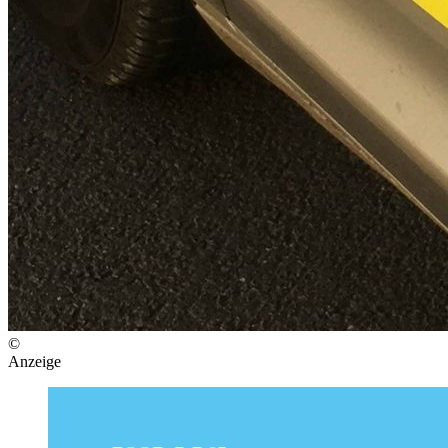
©
Anzeige