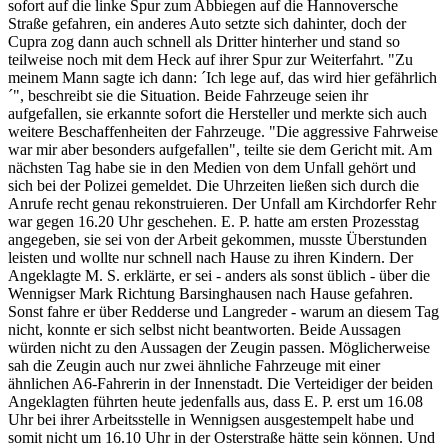
sofort auf die linke Spur zum Abbiegen auf die Hannoversche
Straße gefahren, ein anderes Auto setzte sich dahinter, doch der
Cupra zog dann auch schnell als Dritter hinterher und stand so
teilweise noch mit dem Heck auf ihrer Spur zur Weiterfahrt. "Zu
meinem Mann sagte ich dann: ´Ich lege auf, das wird hier gefährlich
´", beschreibt sie die Situation. Beide Fahrzeuge seien ihr
aufgefallen, sie erkannte sofort die Hersteller und merkte sich auch
weitere Beschaffenheiten der Fahrzeuge. "Die aggressive Fahrweise
war mir aber besonders aufgefallen", teilte sie dem Gericht mit. Am
nächsten Tag habe sie in den Medien von dem Unfall gehört und
sich bei der Polizei gemeldet. Die Uhrzeiten ließen sich durch die
Anrufe recht genau rekonstruieren. Der Unfall am Kirchdorfer Rehr
war gegen 16.20 Uhr geschehen. E. P. hatte am ersten Prozesstag
angegeben, sie sei von der Arbeit gekommen, musste Überstunden
leisten und wollte nur schnell nach Hause zu ihren Kindern. Der
Angeklagte M. S. erklärte, er sei - anders als sonst üblich - über die
Wennigser Mark Richtung Barsinghausen nach Hause gefahren.
Sonst fahre er über Redderse und Langreder - warum an diesem Tag
nicht, konnte er sich selbst nicht beantworten. Beide Aussagen
würden nicht zu den Aussagen der Zeugin passen. Möglicherweise
sah die Zeugin auch nur zwei ähnliche Fahrzeuge mit einer
ähnlichen A6-Fahrerin in der Innenstadt. Die Verteidiger der beiden
Angeklagten führten heute jedenfalls aus, dass E. P. erst um 16.08
Uhr bei ihrer Arbeitsstelle in Wennigsen ausgestempelt habe und
somit nicht um 16.10 Uhr in der Osterstraße hätte sein können. Und