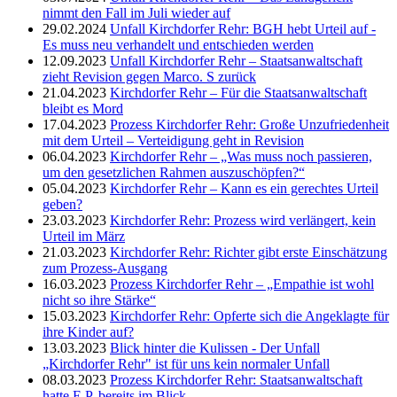
nimmt den Fall im Juli wieder auf
29.02.2024
Unfall Kirchdorfer Rehr: BGH hebt Urteil auf -
Es muss neu verhandelt und entschieden werden
12.09.2023
Unfall Kirchdorfer Rehr – Staatsanwaltschaft
zieht Revision gegen Marco. S zurück
21.04.2023
Kirchdorfer Rehr – Für die Staatsanwaltschaft
bleibt es Mord
17.04.2023
Prozess Kirchdorfer Rehr: Große Unzufriedenheit
mit dem Urteil – Verteidigung geht in Revision
06.04.2023
Kirchdorfer Rehr – „Was muss noch passieren,
um den gesetzlichen Rahmen auszuschöpfen?“
05.04.2023
Kirchdorfer Rehr – Kann es ein gerechtes Urteil
geben?
23.03.2023
Kirchdorfer Rehr: Prozess wird verlängert, kein
Urteil im März
21.03.2023
Kirchdorfer Rehr: Richter gibt erste Einschätzung
zum Prozess-Ausgang
16.03.2023
Prozess Kirchdorfer Rehr – „Empathie ist wohl
nicht so ihre Stärke“
15.03.2023
Kirchdorfer Rehr: Opferte sich die Angeklagte für
ihre Kinder auf?
13.03.2023
Blick hinter die Kulissen - Der Unfall
„Kirchdorfer Rehr" ist für uns kein normaler Unfall
08.03.2023
Prozess Kirchdorfer Rehr: Staatsanwaltschaft
hatte E.P. bereits im Blick