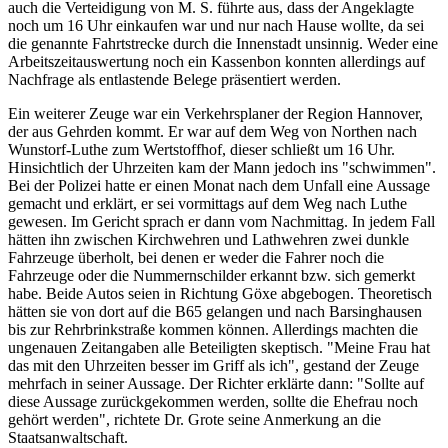
auch die Verteidigung von M. S. führte aus, dass der Angeklagte
noch um 16 Uhr einkaufen war und nur nach Hause wollte, da sei
die genannte Fahrtstrecke durch die Innenstadt unsinnig. Weder eine
Arbeitszeitauswertung noch ein Kassenbon konnten allerdings auf
Nachfrage als entlastende Belege präsentiert werden.
Ein weiterer Zeuge war ein Verkehrsplaner der Region Hannover,
der aus Gehrden kommt. Er war auf dem Weg von Northen nach
Wunstorf-Luthe zum Wertstoffhof, dieser schließt um 16 Uhr.
Hinsichtlich der Uhrzeiten kam der Mann jedoch ins "schwimmen".
Bei der Polizei hatte er einen Monat nach dem Unfall eine Aussage
gemacht und erklärt, er sei vormittags auf dem Weg nach Luthe
gewesen. Im Gericht sprach er dann vom Nachmittag. In jedem Fall
hätten ihn zwischen Kirchwehren und Lathwehren zwei dunkle
Fahrzeuge überholt, bei denen er weder die Fahrer noch die
Fahrzeuge oder die Nummernschilder erkannt bzw. sich gemerkt
habe. Beide Autos seien in Richtung Göxe abgebogen. Theoretisch
hätten sie von dort auf die B65 gelangen und nach Barsinghausen
bis zur Rehrbrinkstraße kommen können. Allerdings machten die
ungenauen Zeitangaben alle Beteiligten skeptisch. "Meine Frau hat
das mit den Uhrzeiten besser im Griff als ich", gestand der Zeuge
mehrfach in seiner Aussage. Der Richter erklärte dann: "Sollte auf
diese Aussage zurückgekommen werden, sollte die Ehefrau noch
gehört werden", richtete Dr. Grote seine Anmerkung an die
Staatsanwaltschaft.