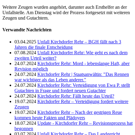
Weitere Zeugen wurden angehört, darunter auch Ersthelfer an der
Unfallstelle. Am Dienstag wird der Prozess fortgesetzt mit weiteren
Zeugen und Gutachtern.
Verwandte Nachrichten
03.04.2025
Unfall Kirchdorfer Rehr – BGH fällt nach 3
Jahren die finale Entscheidung
07.08.2024
Unfall Kirchdorfer Rehr: Wie geht es nach dem
zweiten Urteil weiter?
24.07.2024
Kirchdorfer Rehr: Mord - lebenslange Haft, aber
Revision möglich
24.07.2024
Kirchdorfer Rehr | Staatsanwältin: "Das Rennen
war wichtiger als das Leben anderer."
24.07.2024
Kirchdorfer Rehr: Verteidigung von Ewa P. stellt
Gutachten in Frage und fordert neuen Gutachter
24.07.2024
Kirchdorfer Rehr: Fällt heute das Urteil?
19.07.2024
Kirchdorfer Rehr – Verteidigung fordert weitere
Zeugen
19.07.2024
Kirchdorfer Rehr – Nach der gestrigen Reue
kommen heute Fakten und Plädoyers
18.07.2024
Update - Kirchdorfer Rehr – Revisionsprozess hat
begonnen
03.07.2024
Unfall Kirchdorfer Rehr – Das Landgericht