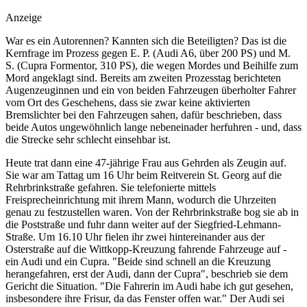
Anzeige
War es ein Autorennen? Kannten sich die Beteiligten? Das ist die
Kernfrage im Prozess gegen E. P. (Audi A6, über 200 PS) und M.
S. (Cupra Formentor, 310 PS), die wegen Mordes und Beihilfe zum
Mord angeklagt sind. Bereits am zweiten Prozesstag berichteten
Augenzeuginnen und ein von beiden Fahrzeugen überholter Fahrer
vom Ort des Geschehens, dass sie zwar keine aktivierten
Bremslichter bei den Fahrzeugen sahen, dafür beschrieben, dass
beide Autos ungewöhnlich lange nebeneinader herfuhren - und, dass
die Strecke sehr schlecht einsehbar ist.
Heute trat dann eine 47-jährige Frau aus Gehrden als Zeugin auf.
Sie war am Tattag um 16 Uhr beim Reitverein St. Georg auf die
Rehrbrinkstraße gefahren. Sie telefonierte mittels
Freisprecheinrichtung mit ihrem Mann, wodurch die Uhrzeiten
genau zu festzustellen waren. Von der Rehrbrinkstraße bog sie ab in
die Poststraße und fuhr dann weiter auf der Siegfried-Lehmann-
Straße. Um 16.10 Uhr fielen ihr zwei hintereinander aus der
Osterstraße auf die Wittkopp-Kreuzung fahrende Fahrzeuge auf -
ein Audi und ein Cupra. "Beide sind schnell an die Kreuzung
herangefahren, erst der Audi, dann der Cupra", beschrieb sie dem
Gericht die Situation. "Die Fahrerin im Audi habe ich gut gesehen,
insbesondere ihre Frisur, da das Fenster offen war." Der Audi sei