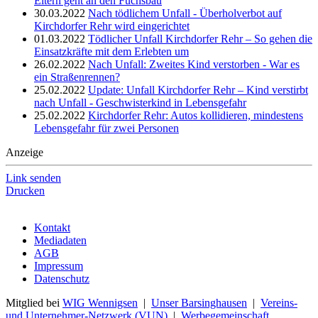
Eltern geht an den Fuchsbau
30.03.2022
Nach tödlichem Unfall - Überholverbot auf
Kirchdorfer Rehr wird eingerichtet
01.03.2022
Tödlicher Unfall Kirchdorfer Rehr – So gehen die
Einsatzkräfte mit dem Erlebten um
26.02.2022
Nach Unfall: Zweites Kind verstorben - War es
ein Straßenrennen?
25.02.2022
Update: Unfall Kirchdorfer Rehr – Kind verstirbt
nach Unfall - Geschwisterkind in Lebensgefahr
25.02.2022
Kirchdorfer Rehr: Autos kollidieren, mindestens
Lebensgefahr für zwei Personen
Anzeige
Link senden
Drucken
Kontakt
Mediadaten
AGB
Impressum
Datenschutz
Mitglied bei
WIG Wennigsen
|
Unser Barsinghausen
|
Vereins-
und Unternehmer-Netzwerk (VUN)
|
Werbegemeinschaft