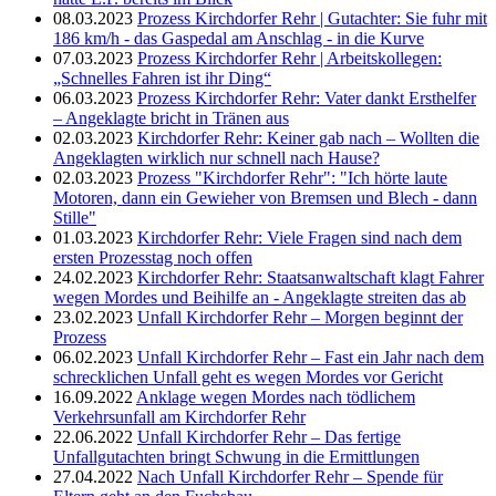
08.03.2023
Prozess Kirchdorfer Rehr | Gutachter: Sie fuhr mit
186 km/h - das Gaspedal am Anschlag - in die Kurve
07.03.2023
Prozess Kirchdorfer Rehr | Arbeitskollegen:
„Schnelles Fahren ist ihr Ding“
06.03.2023
Prozess Kirchdorfer Rehr: Vater dankt Ersthelfer
– Angeklagte bricht in Tränen aus
02.03.2023
Kirchdorfer Rehr: Keiner gab nach – Wollten die
Angeklagten wirklich nur schnell nach Hause?
02.03.2023
Prozess "Kirchdorfer Rehr": "Ich hörte laute
Motoren, dann ein Gewieher von Bremsen und Blech - dann
Stille"
01.03.2023
Kirchdorfer Rehr: Viele Fragen sind nach dem
ersten Prozesstag noch offen
24.02.2023
Kirchdorfer Rehr: Staatsanwaltschaft klagt Fahrer
wegen Mordes und Beihilfe an - Angeklagte streiten das ab
23.02.2023
Unfall Kirchdorfer Rehr – Morgen beginnt der
Prozess
06.02.2023
Unfall Kirchdorfer Rehr – Fast ein Jahr nach dem
schrecklichen Unfall geht es wegen Mordes vor Gericht
16.09.2022
Anklage wegen Mordes nach tödlichem
Verkehrsunfall am Kirchdorfer Rehr
22.06.2022
Unfall Kirchdorfer Rehr – Das fertige
Unfallgutachten bringt Schwung in die Ermittlungen
27.04.2022
Nach Unfall Kirchdorfer Rehr – Spende für