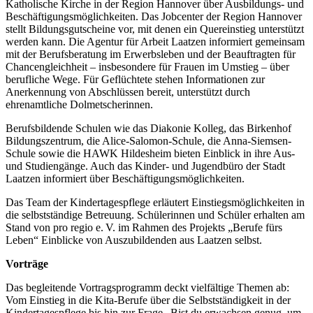
Katholische Kirche in der Region Hannover über Ausbildungs- und
Beschäftigungsmöglichkeiten. Das Jobcenter der Region Hannover
stellt Bildungsgutscheine vor, mit denen ein Quereinstieg unterstützt
werden kann. Die Agentur für Arbeit Laatzen informiert gemeinsam
mit der Berufsberatung im Erwerbsleben und der Beauftragten für
Chancengleichheit – insbesondere für Frauen im Umstieg – über
berufliche Wege. Für Geflüchtete stehen Informationen zur
Anerkennung von Abschlüssen bereit, unterstützt durch
ehrenamtliche Dolmetscherinnen.
Berufsbildende Schulen wie das Diakonie Kolleg, das Birkenhof
Bildungszentrum, die Alice-Salomon-Schule, die Anna-Siemsen-
Schule sowie die HAWK Hildesheim bieten Einblick in ihre Aus-
und Studiengänge. Auch das Kinder- und Jugendbüro der Stadt
Laatzen informiert über Beschäftigungsmöglichkeiten.
Das Team der Kindertagespflege erläutert Einstiegsmöglichkeiten in
die selbstständige Betreuung. Schülerinnen und Schüler erhalten am
Stand von pro regio e. V. im Rahmen des Projekts „Berufe fürs
Leben“ Einblicke von Auszubildenden aus Laatzen selbst.
Vorträge
Das begleitende Vortragsprogramm deckt vielfältige Themen ab:
Vom Einstieg in die Kita-Berufe über die Selbstständigkeit in der
Kindertagespflege bis hin zur Frage „Bist du erwachsen genug, um