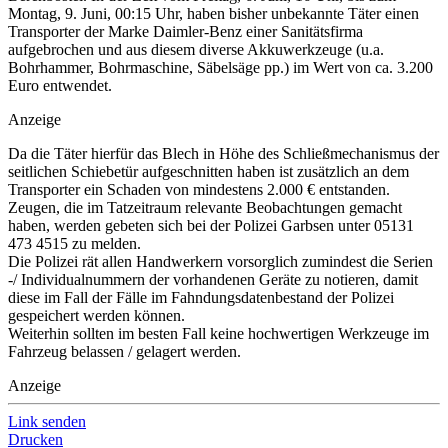
Montag, 9. Juni, 00:15 Uhr, haben bisher unbekannte Täter einen
Transporter der Marke Daimler-Benz einer Sanitätsfirma
aufgebrochen und aus diesem diverse Akkuwerkzeuge (u.a.
Bohrhammer, Bohrmaschine, Säbelsäge pp.) im Wert von ca. 3.200
Euro entwendet.
Anzeige
Da die Täter hierfür das Blech in Höhe des Schließmechanismus der
seitlichen Schiebetür aufgeschnitten haben ist zusätzlich an dem
Transporter ein Schaden von mindestens 2.000 € entstanden.
Zeugen, die im Tatzeitraum relevante Beobachtungen gemacht
haben, werden gebeten sich bei der Polizei Garbsen unter 05131
473 4515 zu melden.
Die Polizei rät allen Handwerkern vorsorglich zumindest die Serien
-/ Individualnummern der vorhandenen Geräte zu notieren, damit
diese im Fall der Fälle im Fahndungsdatenbestand der Polizei
gespeichert werden können.
Weiterhin sollten im besten Fall keine hochwertigen Werkzeuge im
Fahrzeug belassen / gelagert werden.
Anzeige
Link senden
Drucken