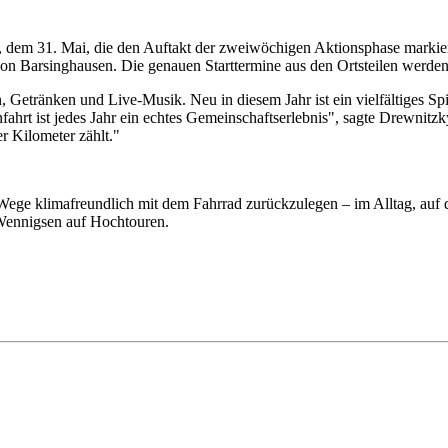
 dem 31. Mai, die den Auftakt der zweiwöchigen Aktionsphase markiert
von Barsinghausen. Die genauen Starttermine aus den Ortsteilen werd
etränken und Live-Musik. Neu in diesem Jahr ist ein vielfältiges Spi
nfahrt ist jedes Jahr ein echtes Gemeinschaftserlebnis", sagte Drewnitz
r Kilometer zählt."
Wege klimafreundlich mit dem Fahrrad zurückzulegen – im Alltag, auf d
Wennigsen auf Hochtouren.