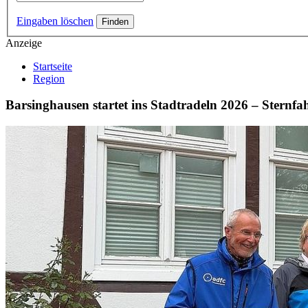
Eingaben löschen
Anzeige
Startseite
Region
Barsinghausen startet ins Stadtradeln 2026 – Sternfa