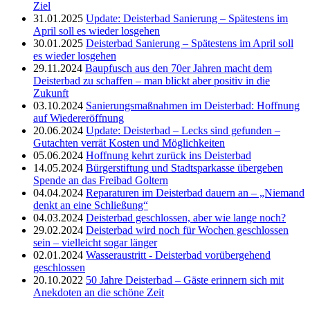
Ziel
31.01.2025
Update: Deisterbad Sanierung – Spätestens im
April soll es wieder losgehen
30.01.2025
Deisterbad Sanierung – Spätestens im April soll
es wieder losgehen
29.11.2024
Baupfusch aus den 70er Jahren macht dem
Deisterbad zu schaffen – man blickt aber positiv in die
Zukunft
03.10.2024
Sanierungsmaßnahmen im Deisterbad: Hoffnung
auf Wiedereröffnung
20.06.2024
Update: Deisterbad – Lecks sind gefunden –
Gutachten verrät Kosten und Möglichkeiten
05.06.2024
Hoffnung kehrt zurück ins Deisterbad
14.05.2024
Bürgerstiftung und Stadtsparkasse übergeben
Spende an das Freibad Goltern
04.04.2024
Reparaturen im Deisterbad dauern an – „Niemand
denkt an eine Schließung“
04.03.2024
Deisterbad geschlossen, aber wie lange noch?
29.02.2024
Deisterbad wird noch für Wochen geschlossen
sein – vielleicht sogar länger
02.01.2024
Wasseraustritt - Deisterbad vorübergehend
geschlossen
20.10.2022
50 Jahre Deisterbad – Gäste erinnern sich mit
Anekdoten an die schöne Zeit