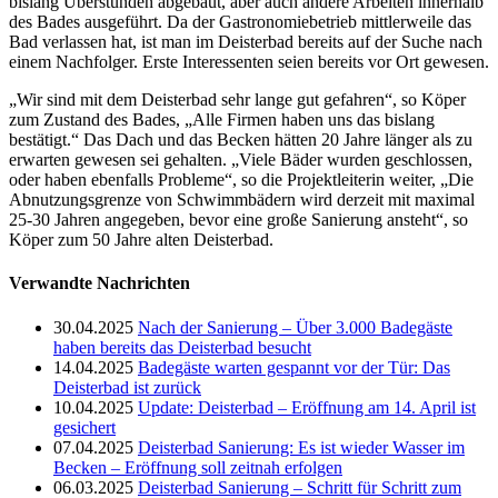
bislang Überstunden abgebaut, aber auch andere Arbeiten innerhalb
des Bades ausgeführt. Da der Gastronomiebetrieb mittlerweile das
Bad verlassen hat, ist man im Deisterbad bereits auf der Suche nach
einem Nachfolger. Erste Interessenten seien bereits vor Ort gewesen.
„Wir sind mit dem Deisterbad sehr lange gut gefahren“, so Köper
zum Zustand des Bades, „Alle Firmen haben uns das bislang
bestätigt.“ Das Dach und das Becken hätten 20 Jahre länger als zu
erwarten gewesen sei gehalten. „Viele Bäder wurden geschlossen,
oder haben ebenfalls Probleme“, so die Projektleiterin weiter, „Die
Abnutzungsgrenze von Schwimmbädern wird derzeit mit maximal
25-30 Jahren angegeben, bevor eine große Sanierung ansteht“, so
Köper zum 50 Jahre alten Deisterbad.
Verwandte Nachrichten
30.04.2025
Nach der Sanierung – Über 3.000 Badegäste
haben bereits das Deisterbad besucht
14.04.2025
Badegäste warten gespannt vor der Tür: Das
Deisterbad ist zurück
10.04.2025
Update: Deisterbad – Eröffnung am 14. April ist
gesichert
07.04.2025
Deisterbad Sanierung: Es ist wieder Wasser im
Becken – Eröffnung soll zeitnah erfolgen
06.03.2025
Deisterbad Sanierung – Schritt für Schritt zum