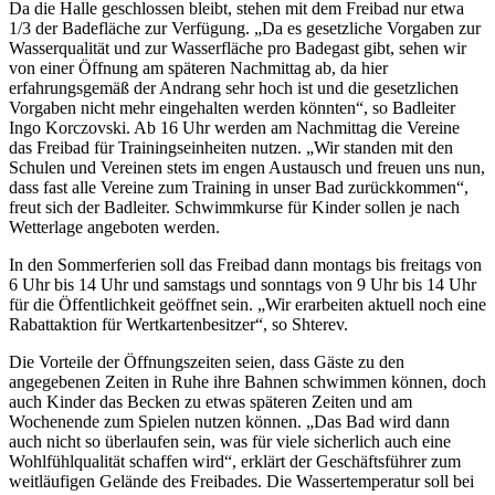
Da die Halle geschlossen bleibt, stehen mit dem Freibad nur etwa
1/3 der Badefläche zur Verfügung. „Da es gesetzliche Vorgaben zur
Wasserqualität und zur Wasserfläche pro Badegast gibt, sehen wir
von einer Öffnung am späteren Nachmittag ab, da hier
erfahrungsgemäß der Andrang sehr hoch ist und die gesetzlichen
Vorgaben nicht mehr eingehalten werden könnten“, so Badleiter
Ingo Korczovski. Ab 16 Uhr werden am Nachmittag die Vereine
das Freibad für Trainingseinheiten nutzen. „Wir standen mit den
Schulen und Vereinen stets im engen Austausch und freuen uns nun,
dass fast alle Vereine zum Training in unser Bad zurückkommen“,
freut sich der Badleiter. Schwimmkurse für Kinder sollen je nach
Wetterlage angeboten werden.
In den Sommerferien soll das Freibad dann montags bis freitags von
6 Uhr bis 14 Uhr und samstags und sonntags von 9 Uhr bis 14 Uhr
für die Öffentlichkeit geöffnet sein. „Wir erarbeiten aktuell noch eine
Rabattaktion für Wertkartenbesitzer“, so Shterev.
Die Vorteile der Öffnungszeiten seien, dass Gäste zu den
angegebenen Zeiten in Ruhe ihre Bahnen schwimmen können, doch
auch Kinder das Becken zu etwas späteren Zeiten und am
Wochenende zum Spielen nutzen können. „Das Bad wird dann
auch nicht so überlaufen sein, was für viele sicherlich auch eine
Wohlfühlqualität schaffen wird“, erklärt der Geschäftsführer zum
weitläufigen Gelände des Freibades. Die Wassertemperatur soll bei