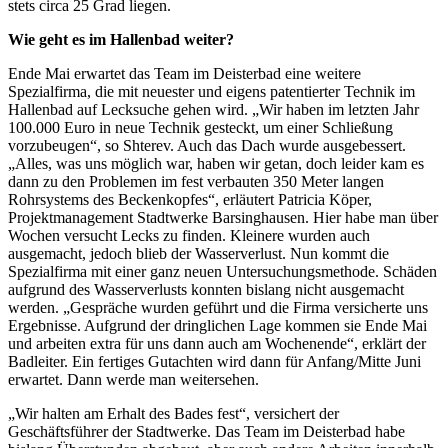
stets circa 25 Grad liegen.
Wie geht es im Hallenbad weiter?
Ende Mai erwartet das Team im Deisterbad eine weitere
Spezialfirma, die mit neuester und eigens patentierter Technik im
Hallenbad auf Lecksuche gehen wird. „Wir haben im letzten Jahr
100.000 Euro in neue Technik gesteckt, um einer Schließung
vorzubeugen“, so Shterev. Auch das Dach wurde ausgebessert.
„Alles, was uns möglich war, haben wir getan, doch leider kam es
dann zu den Problemen im fest verbauten 350 Meter langen
Rohrsystems des Beckenkopfes“, erläutert Patricia Köper,
Projektmanagement Stadtwerke Barsinghausen. Hier habe man über
Wochen versucht Lecks zu finden. Kleinere wurden auch
ausgemacht, jedoch blieb der Wasserverlust. Nun kommt die
Spezialfirma mit einer ganz neuen Untersuchungsmethode. Schäden
aufgrund des Wasserverlusts konnten bislang nicht ausgemacht
werden. „Gespräche wurden geführt und die Firma versicherte uns
Ergebnisse. Aufgrund der dringlichen Lage kommen sie Ende Mai
und arbeiten extra für uns dann auch am Wochenende“, erklärt der
Badleiter. Ein fertiges Gutachten wird dann für Anfang/Mitte Juni
erwartet. Dann werde man weitersehen.
„Wir halten am Erhalt des Bades fest“, versichert der
Geschäftsführer der Stadtwerke. Das Team im Deisterbad habe