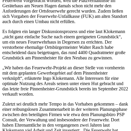
Feuerwehr vorgebracht worden, weil die Platzverhältnisse im
Gerätehaus am Neuen Hagen damals schon nicht mehr den
Anforderungen der Ortsfeuerwehr gerecht wurden. Zudem ließen
sich Vorgaben der Feuerwehr-Unfallkasse (FUK) am alten Standort
auch durch einen Umbau nicht erfüllen.
Es folgten ein langer Diskussionsprozess und eine laut Klokemann
„nicht ganz einfache Suche nach einem geeigneten Grundstück“,
um ein neues Feuerwehrhaus in Degersen zu errichten. Der
verstorbene ehemalige Ortsbürgermeister Walter Rasch habe
entscheidend dazu beigetragen, das rund 4400 Quadratmeter große
Grundstück am Pinnenheister für den Neubau zu gewinnen.
„Wir haben das Feuerwehr-Projekt an dieser Stelle von vornherein
mit dem geplanten Gewerbegebiet auf dem Pinnenheister
verknüpft“, erläuterte Ingo Klokemann. Alle Interessen für eine
optimale Nutzung des Areals seinen unter einen Hut gebracht und
das letzte freie Pinnenheister-Grundstück bereits im September 2022
verkauft worden.
Zuletzt sei deutlich mehr Tempo in das Vorhaben gekommen – dank
einer reibungslosen Zusammenarbeit in der weiteren Planungsphase
zwischen den beteiligten Firmen wie etwa dem Planungsbüro PSP
Consult, der Verwaltung und insbesondere der Feuerwehr. Dort
haben Ehrenamtliche in den vergangenen zwei Jahren laut
Klokemann viel Arbeit und Zeit investiert: „Die Feuerwehr hat