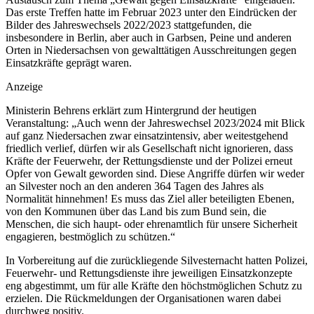
Das erste Treffen hatte im Februar 2023 unter den Eindrücken der
Bilder des Jahreswechsels 2022/2023 stattgefunden, die
insbesondere in Berlin, aber auch in Garbsen, Peine und anderen
Orten in Niedersachsen von gewalttätigen Ausschreitungen gegen
Einsatzkräfte geprägt waren.
Anzeige
Ministerin Behrens erklärt zum Hintergrund der heutigen
Veranstaltung: „Auch wenn der Jahreswechsel 2023/2024 mit Blick
auf ganz Niedersachen zwar einsatzintensiv, aber weitestgehend
friedlich verlief, dürfen wir als Gesellschaft nicht ignorieren, dass
Kräfte der Feuerwehr, der Rettungsdienste und der Polizei erneut
Opfer von Gewalt geworden sind. Diese Angriffe dürfen wir weder
an Silvester noch an den anderen 364 Tagen des Jahres als
Normalität hinnehmen! Es muss das Ziel aller beteiligten Ebenen,
von den Kommunen über das Land bis zum Bund sein, die
Menschen, die sich haupt- oder ehrenamtlich für unsere Sicherheit
engagieren, bestmöglich zu schützen.“
In Vorbereitung auf die zurückliegende Silvesternacht hatten Polizei,
Feuerwehr- und Rettungsdienste ihre jeweiligen Einsatzkonzepte
eng abgestimmt, um für alle Kräfte den höchstmöglichen Schutz zu
erzielen. Die Rückmeldungen der Organisationen waren dabei
durchweg positiv.