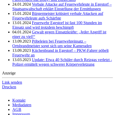
24.01.2024
Verbale Attacke auf Feuerwehrleute in Egestorf –
Staatsanwaltschaft erklärt Einstellung der Ermittlungen
15.01.2024
Bürgermeister kritisiert verbale Attacken auf
Feuerwehrleute aufs Schärfste
13.01.2024
Feuerwehr Egestorf ist fast 100 Stunden im
Einsatz und wird trotzdem beschimpft
04.01.2024
Gewalt gegen Einsatzkräfte: „Jeder Angriff ist
einer zu viel!“
13.09.2023
Pöbeleien bei Feuerwehreinsatz –
Ortsbrandmeister sorgt sich um seine Kameraden
13.09.2023
Küchenbrand in Egestorf – PKW-Fahrer pöbelt
Feuerwehr an
13.03.2023
Update: Etwa 40 Schüler durch Reizgas verletzt -
Polizei ermittelt wegen schwerer Körperverletzung
Anzeige
Link senden
Drucken
Kontakt
Mediadaten
AGB
Impressum