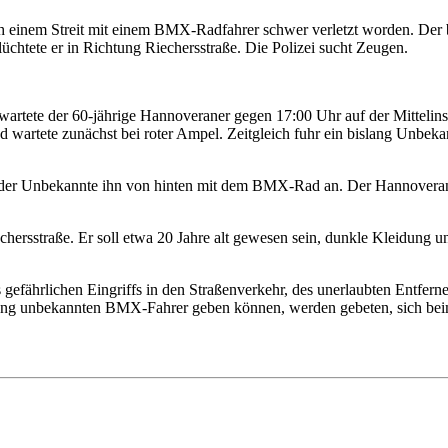
ach einem Streit mit einem BMX-Radfahrer schwer verletzt worden. Der
üchtete er in Richtung Riechersstraße. Die Polizei sucht Zeugen.
artete der 60-jährige Hannoveraner gegen 17:00 Uhr auf der Mittelinse
nd wartete zunächst bei roter Ampel. Zeitgleich fuhr ein bislang Unbe
hr der Unbekannte ihn von hinten mit dem BMX-Rad an. Der Hannoverane
sstraße. Er soll etwa 20 Jahre alt gewesen sein, dunkle Kleidung und
 gefährlichen Eingriffs in den Straßenverkehr, des unerlaubten Entfern
ng unbekannten BMX-Fahrer geben können, werden gebeten, sich beim