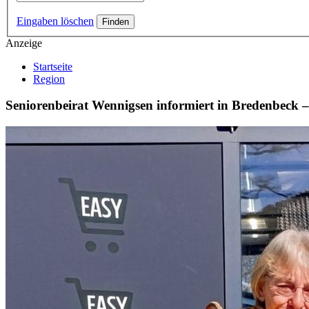
Eingaben löschen
Anzeige
Startseite
Region
Seniorenbeirat Wennigsen informiert in Bredenbeck 