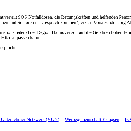
t verteilt SOS-Notfalldosen, die Rettungskräften und helfenden Persone
nnen und Senioren ins Gespräch kommen", erklärt Vorsitzender Jörg Al
rmationsmaterial der Region Hannover soll auf die Gefahren hoher Tem
e Hitze anpassen kann.
Gespräche.
d Unternehmer-Netzwerk (VUN)
|
Werbegemeinschaft Eldagsen
|
P