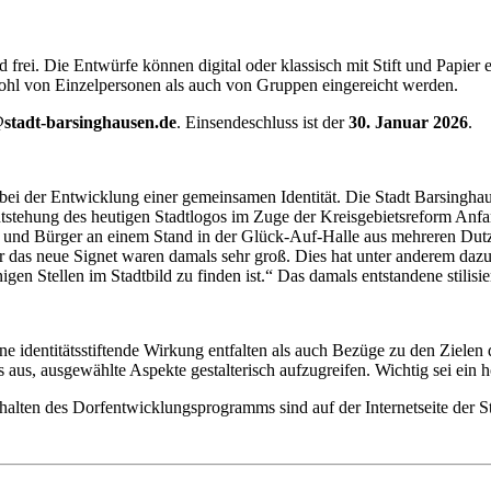
frei. Die Entwürfe können digital oder klassisch mit Stift und Papier
hl von Einzelpersonen als auch von Gruppen eingereicht werden.
stadt-barsinghausen.de
. Einsendeschluss ist der
30. Januar 2026
.
ei der Entwicklung einer gemeinsamen Identität. Die Stadt Barsinghaus
ntstehung des heutigen Stadtlogos im Zuge der Kreisgebietsreform Anfa
 und Bürger an einem Stand in der Glück-Auf-Halle aus mehreren Dutz
 das neue Signet waren damals sehr groß. Dies hat unter anderem dazu
igen Stellen im Stadtbild zu finden ist.“ Das damals entstandene stilisie
 identitätsstiftende Wirkung entfalten als auch Bezüge zu den Zielen 
es aus, ausgewählte Aspekte gestalterisch aufzugreifen. Wichtig sei ei
alten des Dorfentwicklungsprogramms sind auf der Internetseite der S