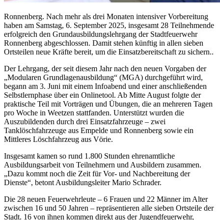
Ronnenberg. Nach mehr als drei Monaten intensiver Vorbereitung
haben am Samstag, 6. September 2025, insgesamt 28 Teilnehmende
erfolgreich den Grundausbildungslehrgang der Stadtfeuerwehr
Ronnenberg abgeschlossen. Damit stehen künftig in allen sieben
Ortsteilen neue Kräfte bereit, um die Einsatzbereitschaft zu sichern..
Der Lehrgang, der seit diesem Jahr nach den neuen Vorgaben der
„Modularen Grundlagenausbildung“ (MGA) durchgeführt wird,
begann am 3. Juni mit einem Infoabend und einer anschließenden
Selbstlernphase über ein Onlinetool. Ab Mitte August folgte der
praktische Teil mit Vorträgen und Übungen, die an mehreren Tagen
pro Woche in Weetzen stattfanden. Unterstützt wurden die
Auszubildenden durch drei Einsatzfahrzeuge – zwei
Tanklöschfahrzeuge aus Empelde und Ronnenberg sowie ein
Mittleres Löschfahrzeug aus Vörie.
Insgesamt kamen so rund 1.800 Stunden ehrenamtliche
Ausbildungsarbeit von Teilnehmern und Ausbildern zusammen.
„Dazu kommt noch die Zeit für Vor- und Nachbereitung der
Dienste“, betont Ausbildungsleiter Mario Schrader.
Die 28 neuen Feuerwehrleute – 6 Frauen und 22 Männer im Alter
zwischen 16 und 50 Jahren – repräsentieren alle sieben Ortsteile der
Stadt. 16 von ihnen kommen direkt aus der Jugendfeuerwehr,