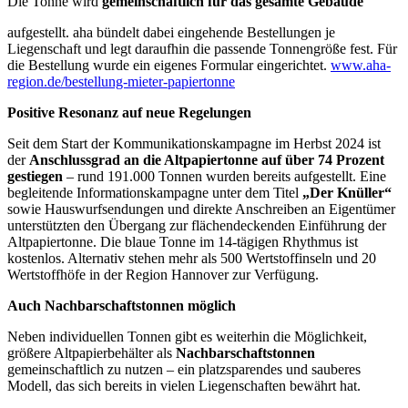
Die Tonne wird
gemeinschaftlich für das gesamte Gebäude
aufgestellt. aha bündelt dabei eingehende Bestellungen je
Liegenschaft und legt daraufhin die passende Tonnengröße fest. Für
die Bestellung wurde ein eigenes Formular eingerichtet.
www.aha-
region.de/bestellung-mieter-papiertonne
Positive Resonanz auf neue Regelungen
Seit dem Start der Kommunikationskampagne im Herbst 2024 ist
der
Anschlussgrad an die Altpapiertonne auf über 74 Prozent
gestiegen
– rund 191.000 Tonnen wurden bereits aufgestellt. Eine
begleitende Informationskampagne unter dem Titel
„Der Knüller“
sowie Hauswurfsendungen und direkte Anschreiben an Eigentümer
unterstützten den Übergang zur flächendeckenden Einführung der
Altpapiertonne. Die blaue Tonne im 14-tägigen Rhythmus ist
kostenlos. Alternativ stehen mehr als 500 Wertstoffinseln und 20
Wertstoffhöfe in der Region Hannover zur Verfügung.
Auch Nachbarschaftstonnen möglich
Neben individuellen Tonnen gibt es weiterhin die Möglichkeit,
größere Altpapierbehälter als
Nachbarschaftstonnen
gemeinschaftlich zu nutzen – ein platzsparendes und sauberes
Modell, das sich bereits in vielen Liegenschaften bewährt hat.