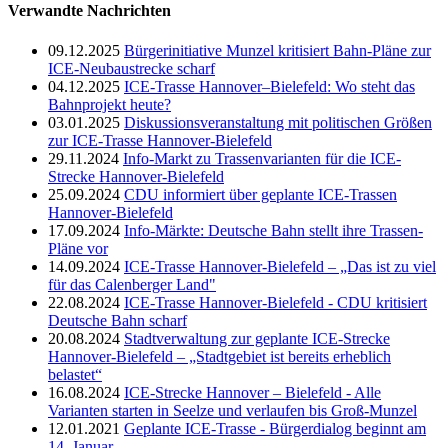
Verwandte Nachrichten
09.12.2025
Bürgerinitiative Munzel kritisiert Bahn-Pläne zur
ICE-Neubaustrecke scharf
04.12.2025
ICE-Trasse Hannover–Bielefeld: Wo steht das
Bahnprojekt heute?
03.01.2025
Diskussionsveranstaltung mit politischen Größen
zur ICE-Trasse Hannover-Bielefeld
29.11.2024
Info-Markt zu Trassenvarianten für die ICE-
Strecke Hannover-Bielefeld
25.09.2024
CDU informiert über geplante ICE-Trassen
Hannover-Bielefeld
17.09.2024
Info-Märkte: Deutsche Bahn stellt ihre Trassen-
Pläne vor
14.09.2024
ICE-Trasse Hannover-Bielefeld – „Das ist zu viel
für das Calenberger Land"
22.08.2024
ICE-Trasse Hannover-Bielefeld - CDU kritisiert
Deutsche Bahn scharf
20.08.2024
Stadtverwaltung zur geplante ICE-Strecke
Hannover-Bielefeld – „Stadtgebiet ist bereits erheblich
belastet“
16.08.2024
ICE-Strecke Hannover – Bielefeld - Alle
Varianten starten in Seelze und verlaufen bis Groß-Munzel
12.01.2021
Geplante ICE-Trasse - Bürgerdialog beginnt am
14. Januar