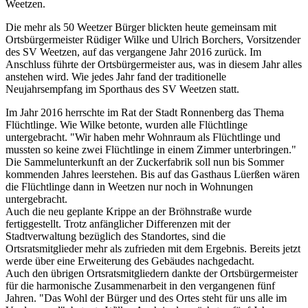
Weetzen.
Die mehr als 50 Weetzer Bürger blickten heute gemeinsam mit
Ortsbürgermeister Rüdiger Wilke und Ulrich Borchers, Vorsitzender
des SV Weetzen, auf das vergangene Jahr 2016 zurück. Im
Anschluss führte der Ortsbürgermeister aus, was in diesem Jahr alles
anstehen wird. Wie jedes Jahr fand der traditionelle
Neujahrsempfang im Sporthaus des SV Weetzen statt.
Im Jahr 2016 herrschte im Rat der Stadt Ronnenberg das Thema
Flüchtlinge. Wie Wilke betonte, wurden alle Flüchtlinge
untergebracht. "Wir haben mehr Wohnraum als Flüchtlinge und
mussten so keine zwei Flüchtlinge in einem Zimmer unterbringen."
Die Sammelunterkunft an der Zuckerfabrik soll nun bis Sommer
kommenden Jahres leerstehen. Bis auf das Gasthaus Lüerßen wären
die Flüchtlinge dann in Weetzen nur noch in Wohnungen
untergebracht.
Auch die neu geplante Krippe an der Bröhnstraße wurde
fertiggestellt. Trotz anfänglicher Differenzen mit der
Stadtverwaltung bezüglich des Standortes, sind die
Ortsratsmitglieder mehr als zufrieden mit dem Ergebnis. Bereits jetzt
werde über eine Erweiterung des Gebäudes nachgedacht.
Auch den übrigen Ortsratsmitgliedern dankte der Ortsbürgermeister
für die harmonische Zusammenarbeit in den vergangenen fünf
Jahren. "Das Wohl der Bürger und des Ortes steht für uns alle im