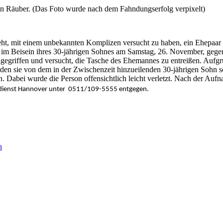
hen Räuber. (Das Foto wurde nach dem Fahndungserfolg verpixelt)
teht, mit einem unbekannten Komplizen versucht zu haben, ein Ehepaar 
) im Beisein ihres 30-jährigen Sohnes am Samstag, 26. November, gege
griffen und versucht, die Tasche des Ehemannes zu entreißen. Aufgrund
den sie von dem in der Zwischenzeit hinzueilenden 30-jährigen Sohn so
 Dabei wurde die Person offensichtlich leicht verletzt. Nach der Aufn
erdienst Hannover unter 0511/109-5555 entgegen.
h