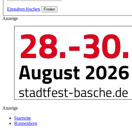
Eingaben löschen
Anzeige
Anzeige
Startseite
Ronnenberg