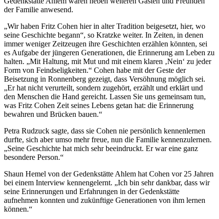
Gedenkstätte Ahlem waren neben weiteren Gästen und Freunden
der Familie anwesend.
„Wir haben Fritz Cohen hier in alter Tradition beigesetzt, hier, wo
seine Geschichte begann“, so Kratzke weiter. In Zeiten, in denen
immer weniger Zeitzeugen ihre Geschichten erzählen könnten, sei
es Aufgabe der jüngeren Generationen, die Erinnerung am Leben zu
halten. „Mit Haltung, mit Mut und mit einem klaren ‚Nein‘ zu jeder
Form von Feindseligkeiten.“ Cohen habe mit der Geste der
Beisetzung in Ronnenberg gezeigt, dass Versöhnung möglich sei.
„Er hat nicht verurteilt, sondern zugehört, erzählt und erklärt und
den Menschen die Hand gereicht. Lassen Sie uns gemeinsam tun,
was Fritz Cohen Zeit seines Lebens getan hat: die Erinnerung
bewahren und Brücken bauen.“
Petra Rudzuck sagte, dass sie Cohen nie persönlich kennenlernen
durfte, sich aber umso mehr freue, nun die Familie kennenzulernen.
„Seine Geschichte hat mich sehr beeindruckt. Er war eine ganz
besondere Person.“
Shaun Hemel von der Gedenkstätte Ahlem hat Cohen vor 25 Jahren
bei einem Interview kennengelernt. „Ich bin sehr dankbar, dass wir
seine Erinnerungen und Erfahrungen in der Gedenkstätte
aufnehmen konnten und zukünftige Generationen von ihm lernen
können.“