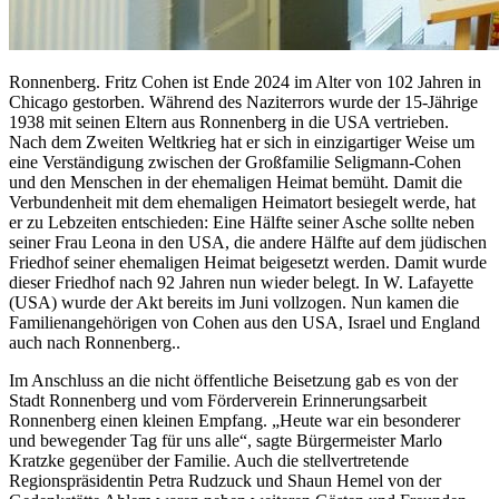
Ronnenberg. Fritz Cohen ist Ende 2024 im Alter von 102 Jahren in
Chicago gestorben. Während des Naziterrors wurde der 15-Jährige
1938 mit seinen Eltern aus Ronnenberg in die USA vertrieben.
Nach dem Zweiten Weltkrieg hat er sich in einzigartiger Weise um
eine Verständigung zwischen der Großfamilie Seligmann-Cohen
und den Menschen in der ehemaligen Heimat bemüht. Damit die
Verbundenheit mit dem ehemaligen Heimatort besiegelt werde, hat
er zu Lebzeiten entschieden: Eine Hälfte seiner Asche sollte neben
seiner Frau Leona in den USA, die andere Hälfte auf dem jüdischen
Friedhof seiner ehemaligen Heimat beigesetzt werden. Damit wurde
dieser Friedhof nach 92 Jahren nun wieder belegt. In W. Lafayette
(USA) wurde der Akt bereits im Juni vollzogen. Nun kamen die
Familienangehörigen von Cohen aus den USA, Israel und England
auch nach Ronnenberg..
Im Anschluss an die nicht öffentliche Beisetzung gab es von der
Stadt Ronnenberg und vom Förderverein Erinnerungsarbeit
Ronnenberg einen kleinen Empfang. „Heute war ein besonderer
und bewegender Tag für uns alle“, sagte Bürgermeister Marlo
Kratzke gegenüber der Familie. Auch die stellvertretende
Regionspräsidentin Petra Rudzuck und Shaun Hemel von der