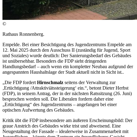
©
Rathaus Ronnenberg.
Empelde. Bei einer Besichtigung des Jugendzentrums Empelde am
12. Mai 2025 durch den Ausschuss II (zuständig für Jugend, Sport
und Soziales) wurde deutlich: Der Sanierungsbedarf des Gebäudes
ist unübersehbar. Besonders die FDP sieht dringenden
Handlungsbedarf – auch wenn ein kompletter Neubau aufgrund der
angespannten Haushaltslage der Stadt aktuell nicht in Sicht ist..
„Die FDP fordert
Hirnschmalz
seitens der Verwaltung zur
‚Ertüchtigung /Attraktiviätssteigerung‘ ein.“, betont Dieter Herbst
(FDP), in seinem Antrag, der in der nächsten Ratssitzung (26. Juni)
besprochen werden soll. Die Liberalen fordern daher eine
„Ertüchtigung“ des Jugendzentrums – angefangen bei einer
optischen Aufwertung des Gebäudes.
Kritik übt die FDP insbesondere am äußeren Erscheinungsbild: Der
graue Anstrich des Gebäudes wirke trist und abweisend. Eine
Neugestaltung der Fassade – idealerweise in Zusammenarbeit mit
Jugendlichen – könnte dem Zentrum ein freundlicheres Gesicht