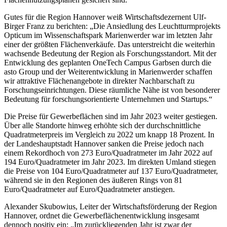
Gutes für die Region Hannover weiß Wirtschaftsdezernent Ulf-
Birger Franz zu berichten: „Die Ansiedlung des Leuchtturmprojekts
Opticum im Wissenschaftspark Marienwerder war im letzten Jahr
einer der größten Flächenverkäufe. Das unterstreicht die weiterhin
wachsende Bedeutung der Region als Forschungsstandort. Mit der
Entwicklung des geplanten OneTech Campus Garbsen durch die
asto Group und der Weiterentwicklung in Marienwerder schaffen
wir attraktive Flächenangebote in direkter Nachbarschaft zu
Forschungseinrichtungen. Diese räumliche Nähe ist von besonderer
Bedeutung für forschungsorientierte Unternehmen und Startups.“
Die Preise für Gewerbeflächen sind im Jahr 2023 weiter gestiegen.
Über alle Standorte hinweg erhöhte sich der durchschnittliche
Quadratmeterpreis im Vergleich zu 2022 um knapp 18 Prozent. In
der Landeshauptstadt Hannover sanken die Preise jedoch nach
einem Rekordhoch von 273 Euro/Quadratmeter im Jahr 2022 auf
194 Euro/Quadratmeter im Jahr 2023. Im direkten Umland stiegen
die Preise von 104 Euro/Quadratmeter auf 137 Euro/Quadratmeter,
während sie in den Regionen des äußeren Rings von 81
Euro/Quadratmeter auf Euro/Quadratmeter anstiegen.
Alexander Skubowius, Leiter der Wirtschaftsförderung der Region
Hannover, ordnet die Gewerbeflächenentwicklung insgesamt
dennoch positiv ein: „Im zurückliegenden Jahr ist zwar der