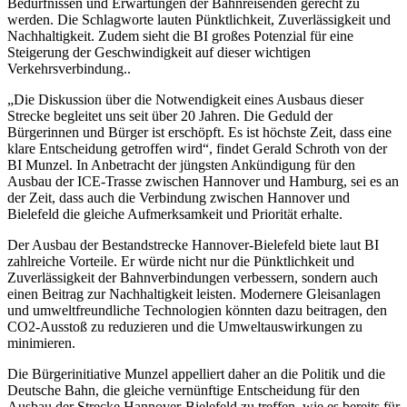
Bedürfnissen und Erwartungen der Bahnreisenden gerecht zu
werden. Die Schlagworte lauten Pünktlichkeit, Zuverlässigkeit und
Nachhaltigkeit. Zudem sieht die BI großes Potenzial für eine
Steigerung der Geschwindigkeit auf dieser wichtigen
Verkehrsverbindung..
„Die Diskussion über die Notwendigkeit eines Ausbaus dieser
Strecke begleitet uns seit über 20 Jahren. Die Geduld der
Bürgerinnen und Bürger ist erschöpft. Es ist höchste Zeit, dass eine
klare Entscheidung getroffen wird“, findet Gerald Schroth von der
BI Munzel. In Anbetracht der jüngsten Ankündigung für den
Ausbau der ICE-Trasse zwischen Hannover und Hamburg, sei es an
der Zeit, dass auch die Verbindung zwischen Hannover und
Bielefeld die gleiche Aufmerksamkeit und Priorität erhalte.
Der Ausbau der Bestandstrecke Hannover-Bielefeld biete laut BI
zahlreiche Vorteile. Er würde nicht nur die Pünktlichkeit und
Zuverlässigkeit der Bahnverbindungen verbessern, sondern auch
einen Beitrag zur Nachhaltigkeit leisten. Modernere Gleisanlagen
und umweltfreundliche Technologien könnten dazu beitragen, den
CO2-Ausstoß zu reduzieren und die Umweltauswirkungen zu
minimieren.
Die Bürgerinitiative Munzel appelliert daher an die Politik und die
Deutsche Bahn, die gleiche vernünftige Entscheidung für den
Ausbau der Strecke Hannover-Bielefeld zu treffen, wie es bereits für