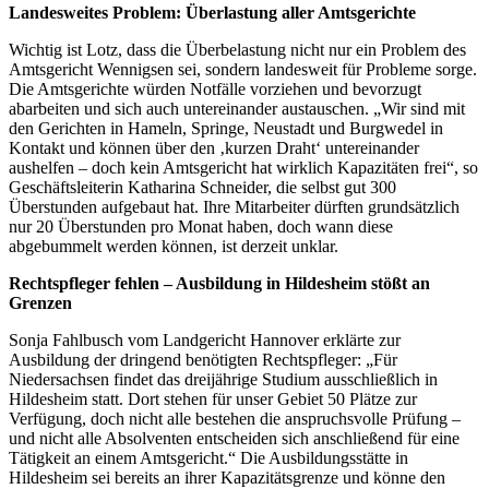
Landesweites Problem: Überlastung aller Amtsgerichte
Wichtig ist Lotz, dass die Überbelastung nicht nur ein Problem des
Amtsgericht Wennigsen sei, sondern landesweit für Probleme sorge.
Die Amtsgerichte würden Notfälle vorziehen und bevorzugt
abarbeiten und sich auch untereinander austauschen. „Wir sind mit
den Gerichten in Hameln, Springe, Neustadt und Burgwedel in
Kontakt und können über den ‚kurzen Draht‘ untereinander
aushelfen – doch kein Amtsgericht hat wirklich Kapazitäten frei“, so
Geschäftsleiterin Katharina Schneider, die selbst gut 300
Überstunden aufgebaut hat. Ihre Mitarbeiter dürften grundsätzlich
nur 20 Überstunden pro Monat haben, doch wann diese
abgebummelt werden können, ist derzeit unklar.
Rechtspfleger fehlen – Ausbildung in Hildesheim stößt an
Grenzen
Sonja Fahlbusch vom Landgericht Hannover erklärte zur
Ausbildung der dringend benötigten Rechtspfleger: „Für
Niedersachsen findet das dreijährige Studium ausschließlich in
Hildesheim statt. Dort stehen für unser Gebiet 50 Plätze zur
Verfügung, doch nicht alle bestehen die anspruchsvolle Prüfung –
und nicht alle Absolventen entscheiden sich anschließend für eine
Tätigkeit an einem Amtsgericht.“ Die Ausbildungsstätte in
Hildesheim sei bereits an ihrer Kapazitätsgrenze und könne den