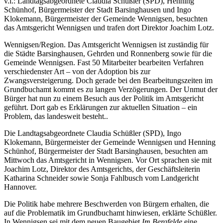
v.l.: Landtagsabgeordnete Claudia Schüßler (SPD), Henning
Schünhof, Bürgermeister der Stadt Barsinghausen und Ingo
Klokemann, Bürgermeister der Gemeinde Wennigsen, besuchten
das Amtsgericht Wennigsen und trafen dort Direktor Joachim Lotz.
Wennigsen/Region. Das Amtsgericht Wennigsen ist zuständig für
die Städte Barsinghausen, Gehrden und Ronnenberg sowie für die
Gemeinde Wennigsen. Fast 50 Mitarbeiter bearbeiten Verfahren
verschiedenster Art – von der Adoption bis zur
Zwangsversteigerung. Doch gerade bei den Bearbeitungszeiten im
Grundbuchamt kommt es zu langen Verzögerungen. Der Unmut der
Bürger hat nun zu einem Besuch aus der Politik im Amtsgericht
geführt. Dort gab es Erklärungen zur aktuellen Situation – ein
Problem, das landesweit besteht..
Die Landtagsabgeordnete Claudia Schüßler (SPD), Ingo
Klokemann, Bürgermeister der Gemeinde Wennigsen und Henning
Schünhof, Bürgermeister der Stadt Barsinghausen, besuchten am
Mittwoch das Amtsgericht in Wennigsen. Vor Ort sprachen sie mit
Joachim Lotz, Direktor des Amtsgerichts, der Geschäftsleiterin
Katharina Schneider sowie Sonja Fahlbusch vom Landgericht
Hannover.
Die Politik habe mehrere Beschwerden von Bürgern erhalten, die
auf die Problematik im Grundbuchamt hinwiesen, erklärte Schüßler.
In Wennigsen sei mit dem neuen Baugebiet
Im Bergfelde
eine