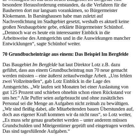
besondere Herausforderung entstanden, da die Verfahren für die
Bauherren dort nur langsam vorankämen, so Bürgermeister
Klokemann. In Barsinghausen habe man zuletzt auf
Nachverdichtung im Stadtgebiet gesetzt, weshalb es aktuell keine
großen Neubaugebiete gebe, erklärte Bürgermeister Schünhof.
„Dennoch war es heute ein interessanter Einblick in die
Arbeitsweise des Amtsgerichts und in die Auswirkungen mancher
Entwicklungen“, sagte Schünhof weiter.
70 Grundbucheinträge aus einem: Das Beispiel Im Bergfelde
Das Baugebiet
Im Bergfelde
hat laut Direktor Lotz z.B. dazu
geführt, dass aus einem Grundbucheintrag nun 70 neue gemacht
werden müssten – eine äußerst zeitaufwendige Arbeit. „Uns fehlen
zwei Vollzeitstellen“, gab Lotz Einblick in die Lage des
Amtsgerichts. „Wir laufen seit Monaten bei einer Auslastung von
gut 125 Prozent und schieben ohnehin schon einen Rückstand vor
uns her.“ Alle Puffer seien aufgebraucht und ohne zusätzliches
Personal sei die Menge an Aufgaben nicht zeitnah zu bewältigen.
„Wir sind fleißig dabei, alle Mitarbeitenden bauen Überstunden auf,
doch aus eigener Kraft kommen wir da nicht raus“, so Lotz weiter,
„Es muss sehr genau gearbeitet werden – unter anderem müssen
Grundschulden und Miteigentümer geprüft und eingetragen werden.
Das sind tagesfüllende Aufgaben.“