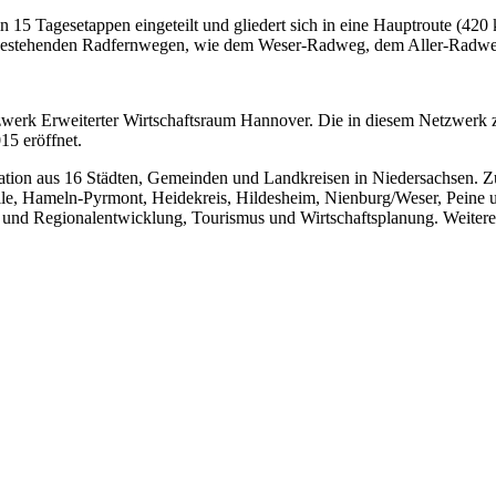
 15 Tagesetappen eingeteilt und gliedert sich in eine Hauptroute (420
 auf bestehenden Radfernwegen, wie dem Weser‐Radweg, dem Aller‐Rad
 Netzwerk Erweiterter Wirtschaftsraum Hannover. Die in diesem Netzwe
15 eröffnet.
ration aus 16 Städten, Gemeinden und Landkreisen in Niedersachsen.
lle, Hameln-Pyrmont, Heidekreis, Hildesheim, Nienburg/Weser, Peine 
t- und Regionalentwicklung, Tourismus und Wirtschaftsplanung. Weite