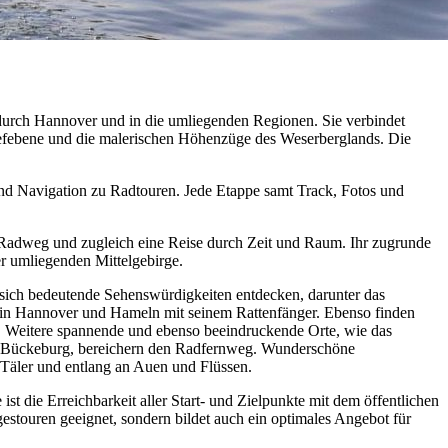
t durch Hannover und in die umliegenden Regionen. Sie verbindet
Tiefebene und die malerischen Höhenzüge des Weserberglands. Die
 und Navigation zu Radtouren. Jede Etappe samt Track, Fotos und
 Radweg und zugleich eine Reise durch Zeit und Raum. Ihr zugrunde
r umliegenden Mittelgebirge.
n sich bedeutende Sehenswürdigkeiten entdecken, darunter das
n in Hannover und Hameln mit seinem Rattenfänger. Ebenso finden
. Weitere spannende und ebenso beeindruckende Orte, wie das
ss Bückeburg, bereichern den Radfernweg. Wunderschöne
 Täler und entlang an Auen und Flüssen.
ist die Erreichbarkeit aller Start‐ und Zielpunkte mit dem öffentlichen
estouren geeignet, sondern bildet auch ein optimales Angebot für