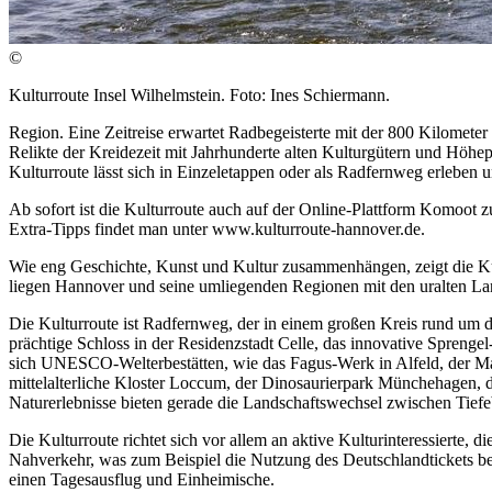
©
Kulturroute Insel Wilhelmstein. Foto: Ines Schiermann.
Region. Eine Zeitreise erwartet Radbegeisterte mit der 800 Kilometer
Relikte der Kreidezeit mit Jahrhunderte alten Kulturgütern und Höh
Kulturroute lässt sich in Einzeletappen oder als Radfernweg erleben u
Ab sofort ist die Kulturroute auch auf der Online-Plattform Komoot 
Extra-Tipps findet man unter www.kulturroute-hannover.de.
Wie eng Geschichte, Kunst und Kultur zusammenhängen, zeigt die Kul
liegen Hannover und seine umliegenden Regionen mit den uralten La
Die Kulturroute ist Radfernweg, der in einem großen Kreis rund um d
prächtige Schloss in der Residenzstadt Celle, das innovative Spre
sich UNESCO-Welterbestätten, wie das Fagus-Werk in Alfeld, der Mar
mittelalterliche Kloster Loccum, der Dinosaurierpark Münchehagen,
Naturerlebnisse bieten gerade die Landschaftswechsel zwischen Tiefe
Die Kulturroute richtet sich vor allem an aktive Kulturinteressierte, 
Nahverkehr, was zum Beispiel die Nutzung des Deutschlandtickets beso
einen Tagesausflug und Einheimische.