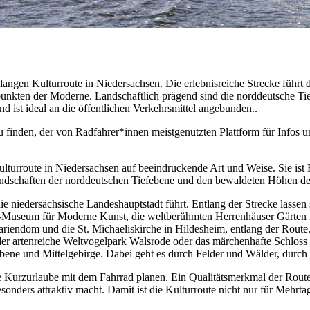
 langen Kulturroute in Niedersachsen. Die erlebnisreiche Strecke führ
epunkten der Moderne. Landschaftlich prägend sind die norddeutsche 
nd ist ideal an die öffentlichen Verkehrsmittel angebunden..
zu finden, der von Radfahrer*innen meistgenutzten Plattform für Infos
turroute in Niedersachsen auf beeindruckende Art und Weise. Sie ist
ndschaften der norddeutschen Tiefebene und den bewaldeten Höhen de
ie niedersächsische Landeshauptstadt führt. Entlang der Strecke lasse
ngel-Museum für Moderne Kunst, die weltberühmten Herrenhäuser Gärte
iendom und die St. Michaeliskirche in Hildesheim, entlang der Route
 der artenreiche Weltvogelpark Walsrode oder das märchenhafte Schlo
bene und Mittelgebirge. Dabei geht es durch Felder und Wälder, durch
die Kurzurlaube mit dem Fahrrad planen. Ein Qualitätsmerkmal der Route 
nders attraktiv macht. Damit ist die Kulturroute nicht nur für Mehrtag