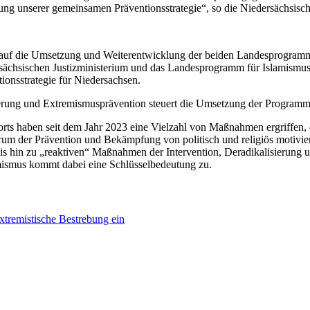
lung unserer gemeinsamen Präventionsstrategie“, so die Niedersächsisc
ck auf die Umsetzung und Weiterentwicklung der beiden Landesprogra
chsischen Justizministerium und das Landesprogramm für Islamismuspr
ionsstrategie für Niedersachsen.
ung und Extremismusprävention steuert die Umsetzung der Programme
rts haben seit dem Jahr 2023 eine Vielzahl von Maßnahmen ergriffen,
 der Prävention und Bekämpfung von politisch und religiös motivier
bis hin zu „reaktiven“ Maßnahmen der Intervention, Deradikalisierun
emismus kommt dabei eine Schlüsselbedeutung zu.
xtremistische Bestrebung ein