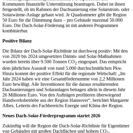
Kommunen finanzielle Unterstützung beantragen. Dabei ist ihnen
freigestellt, ob im Rahmen der Dachsanierung eine Solarstrom- oder
Solarwärme-Anlage gebaut wird. Je Quadratmeter gibt die Region
50 Euro für die Dämmung dazu – pro Gebäude maximal 50.000
Euro. Die Dach-Solar-Förderung ist mit anderen Programmen
kombinierbar.
Positive Bilanz
Die Bilanz der Dach-Solar-Richtlinie ist durchweg positiv: Mit den
von 2020 bis 2024 umgesetzten Dämm- und Solar-Maßnahmen
wurden bereits über 9.500 Tonnen CO
eingespart. Das entspricht
2
dem jährlichen Ausstoß von rund 5.000 durchschnittlichen Pkw.
Hinzu kommt der positive Effekt für die regionale Wirtschaft: „Im
Jahr 2024 haben wir eine Gesamtfördersumme von 2,2 Millionen
Euro bewilligt. Alle Investitionen für die daraus resultierenden
Dachsanierungen und Solaranlagen betragen allein in diesem Jahr
26 Millionen Euro. Von den Aufträgen profitieren überwiegend
Handwerksbetriebe aus der Region Hannover“, berichtet Margarete
Albes, Leiterin des Fachbereichs Energie und Klima der Region.
Neues Dach-Solar-Förderprogramm startet 2026
Zukünftig will
die Region die Dach-Solar-Richtlinie für Eigentümer
von Gebäuden mit großen Dachflächen und hohem CO
2-