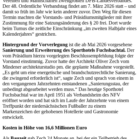
Vereinen und Mannschaften zweitgrößten DFB-Landesverbandes.
Der 48. Ordentliche Verbandstag findet am 7. März 2026 statt – und
damit so früh im Jahr wie kein anderer zuvor. Den Weg für diesen
Termin machten die Vorstands- und Präsidiumsmitglieder mit ihrer
Zustimmung für eine Satzungsänderung des § 20 frei. Dort wurde
beim Turnus die zeitliche Einschränkung „im zweiten Halbjahr eines
Kalenderjahres“ gestrichen.
Hintergrund der Vorverlegung
ist die ab Mai 2026 vorgesehene
Sanierung und Erweiterung des Sporthotels Fuchsbachtal.
Der
vom Präsidium hierzu vorgelegten Beschlussempfehlung folgte der
Vorstand einstimmig. Zuvor hatte der Architekt Oliver Zech vom
Mindener architekturstudio pm. die geplante Maßnahme vorgestellt.
„Es geht um eine energetische und brandschutzrechtliche Sanierung,
die zwingend erforderlich ist“, sagte Zech und sprach von einem in
den vergangenen Jahrzehnten entstandenen „Sanierungsstau, der
unbedingt abgearbeitet werden muss.“ Das heutige Sporthotel
Fuchsbachtal war im April 1951 als Verbandsheim des NFV
eröffnet worden und hat sich im Laufe der Jahrzehnte von einem
Treffpunkt der niedersächsischen Fußballer zu einem
Markenzeichen der gehobenen Hotellerie und Gastronomie
entwickelt.
Kosten in Höhe von 16,6 Millionen Euro
Als
Bauzeit
gab Zech 24 Monate an, bei der ein Teilbetrieb des