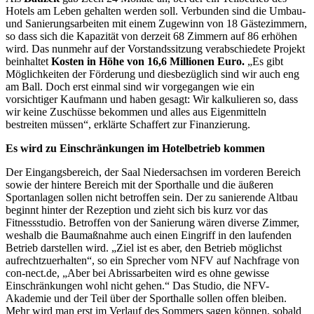
Hotels am Leben gehalten werden soll. Verbunden sind die Umbau-
und Sanierungsarbeiten mit einem Zugewinn von 18 Gästezimmern,
so dass sich die Kapazität von derzeit 68 Zimmern auf 86 erhöhen
wird. Das nunmehr auf der Vorstandssitzung verabschiedete Projekt
beinhaltet
Kosten in Höhe von 16,6 Millionen Euro.
„Es gibt
Möglichkeiten der Förderung und diesbezüglich sind wir auch eng
am Ball. Doch erst einmal sind wir vorgegangen wie ein
vorsichtiger Kaufmann und haben gesagt: Wir kalkulieren so, dass
wir keine Zuschüsse bekommen und alles aus Eigenmitteln
bestreiten müssen“, erklärte Schaffert zur Finanzierung.
Es wird zu Einschränkungen im Hotelbetrieb kommen
Der Eingangsbereich, der Saal Niedersachsen im vorderen Bereich
sowie der hintere Bereich mit der Sporthalle und die äußeren
Sportanlagen sollen nicht betroffen sein. Der zu sanierende Altbau
beginnt hinter der Rezeption und zieht sich bis kurz vor das
Fitnessstudio. Betroffen von der Sanierung wären diverse Zimmer,
weshalb die Baumaßnahme auch einen Eingriff in den laufenden
Betrieb darstellen wird. „Ziel ist es aber, den Betrieb möglichst
aufrechtzuerhalten“, so ein Sprecher vom NFV auf Nachfrage von
con-nect.de, „Aber bei Abrissarbeiten wird es ohne gewisse
Einschränkungen wohl nicht gehen.“ Das Studio, die NFV-
Akademie und der Teil über der Sporthalle sollen offen bleiben.
Mehr wird man erst im Verlauf des Sommers sagen können, sobald